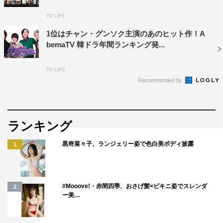
TV LIFE
1位はチャン・グンソク主演のあのヒット作！A
bemaTV 韓ドラ年間ランキング発...
TV LIFE
Recommended by
ランキング
黒嵜菜々子、ランジェリー姿で色白美ボディ披露
1
#Mooove!・赤間四季、おさげ髪×ビキニ姿でスレンダ
2
ー美…