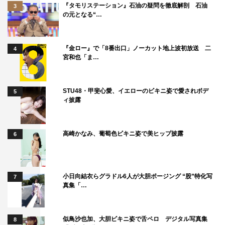
『タモリステーション』石油の疑問を徹底解剖 石油
3
の元となる“…
『金ロー』で「8番出口」ノーカット地上波初放送 二
4
宮和也「ま…
STU48・甲斐心愛、イエローのビキニ姿で愛されボデ
5
ィ披露
高崎かなみ、葡萄色ビキニ姿で美ヒップ披露
6
小日向結衣らグラドル6人が大胆ポージング “股”特化写
7
真集「…
似鳥沙也加、大胆ビキニ姿で舌ペロ デジタル写真集
8