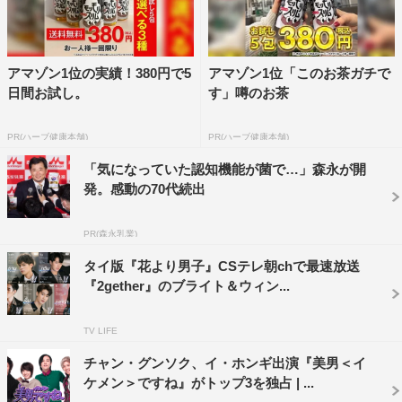
アマゾン1位の実績！380円で5
アマゾン1位「このお茶ガチで
日間お試し。
す」噂のお茶
PR(ハーブ健康本舗)
PR(ハーブ健康本舗)
「気になっていた認知機能が菌で…」森永が開
発。感動の70代続出
PR(森永乳業)
タイ版『花より男子』CSテレ朝chで最速放送
『2gether』のブライト＆ウィン...
TV LIFE
チャン・グンソク、イ・ホンギ出演『美男＜イ
ケメン＞ですね』がトップ3を独占 | ...