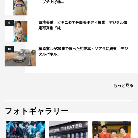
「ブチ上げ極…
白濱美兎、ビキニ姿で色白美ボディ披露 デジタル限
9
定写真集『純…
槙原寛己が20歳で買った初愛車・ソアラに興奮「デジ
10
タルパネル…
もっと見る
フォトギャラリー