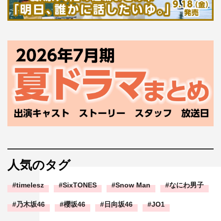
人気のタグ
timelesz
SixTONES
Snow Man
なにわ男子
乃木坂46
櫻坂46
日向坂46
JO1