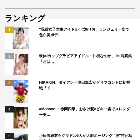
ランキング
“現役女子大生アイドル”七海りお、ランジェリー姿で
1
色白美ボデ…
軟体Iカップグラビアアイドル・仲根なのか、1st写真集
2
「おは…
HIKAKIN、ダイアン・津田篤宏がドリフコントに初挑
3
戦『ド…
#Mooove!・赤間四季、おさげ髪×ビキニ姿でスレンダ
4
ー美…
小日向結衣らグラドル6人が大胆ポージング “股”特化写
5