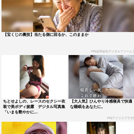
【宝くじの裏技】当たる側に回るか、このままか
PR(合同会社デジタルファーム )
ちとせよしの、レースのセクシー衣
【大人気】ひんやり冷感寝具で快適
装で美ボディ披露 デジタル写真集
な睡眠をあなたに。
「いまを艶やかに...
PR(アイリスプラザ)