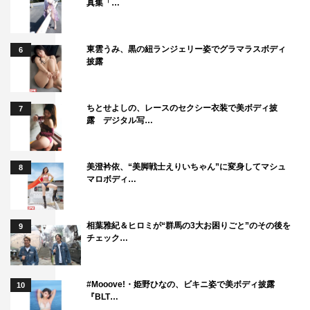
真集「…
東雲うみ、黒の紐ランジェリー姿でグラマラスボディ
6
披露
ちとせよしの、レースのセクシー衣装で美ボディ披
7
露 デジタル写…
美澄衿依、“美脚戦士えりいちゃん”に変身してマシュ
8
マロボディ…
相葉雅紀＆ヒロミが“群馬の3大お困りごと”のその後を
9
チェック…
#Mooove!・姫野ひなの、ビキニ姿で美ボディ披露
10
『BLT…