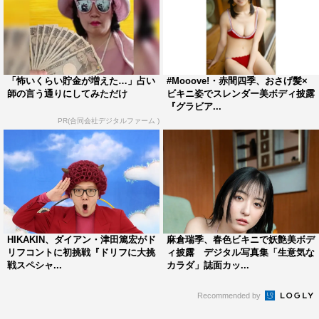
「怖いくらい貯金が増えた…」占い
#Mooove!・赤間四季、おさげ髪×
師の言う通りにしてみただけ
ビキニ姿でスレンダー美ボディ披露
『グラビア...
PR(合同会社デジタルファーム )
HIKAKIN、ダイアン・津田篤宏がド
麻倉瑞季、春色ビキニで妖艶美ボデ
リフコントに初挑戦『ドリフに大挑
ィ披露 デジタル写真集「生意気な
戦スペシャ...
カラダ」誌面カッ...
Recommended by