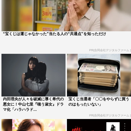
“宝くじは運じゃなかった”当たる人の“共通点”を知っただけ
PR(合同会社デジタルファーム )
内田理央が人々を破滅に導く希代の
宝くじ当選者「〇〇をやらずに買う
悪女に！中山七里『嗤う淑女』ドラ
のはもったいない」
マ化「ハラハラド...
PR(合同会社デジタルファーム )