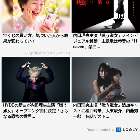
宝くじの買い方、気づいた人から結
内田理央主演『嗤う淑女』メインビ
果が変わっていく
ジュアル解禁 主題歌は琴音の「H
eaven」楽曲...
PR(合同会社デジタルファーム )
HYDEの新曲が内田理央主演『嗤う
内田理央主演『嗤う淑女』追加キャ
淑女』オープニング曲に決定「さら
ストに松井玲奈、大東駿介、内藤秀
なる恐怖の世界...
一郎 各話ゲスト...
Recommended by