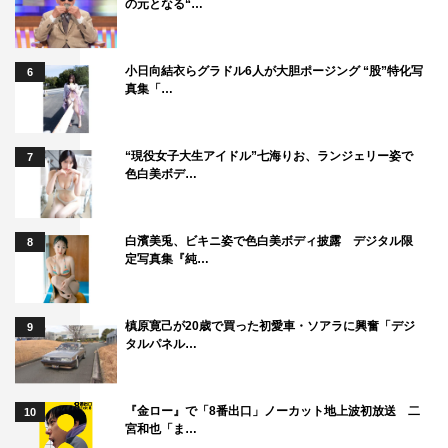
の元となる“…
小日向結衣らグラドル6人が大胆ポージング “股”特化写
6
真集「…
“現役女子大生アイドル”七海りお、ランジェリー姿で
7
色白美ボデ…
白濱美兎、ビキニ姿で色白美ボディ披露 デジタル限
8
定写真集『純…
槙原寛己が20歳で買った初愛車・ソアラに興奮「デジ
9
タルパネル…
『金ロー』で「8番出口」ノーカット地上波初放送 二
10
宮和也「ま…