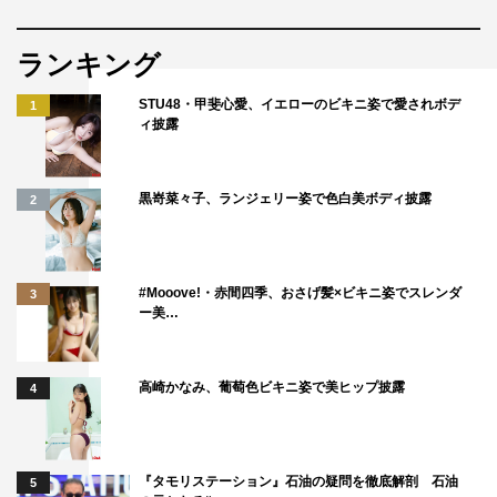
ランキング
STU48・甲斐心愛、イエローのビキニ姿で愛されボデ
1
ィ披露
黒嵜菜々子、ランジェリー姿で色白美ボディ披露
2
#Mooove!・赤間四季、おさげ髪×ビキニ姿でスレンダ
3
ー美…
高崎かなみ、葡萄色ビキニ姿で美ヒップ披露
4
『タモリステーション』石油の疑問を徹底解剖 石油
5