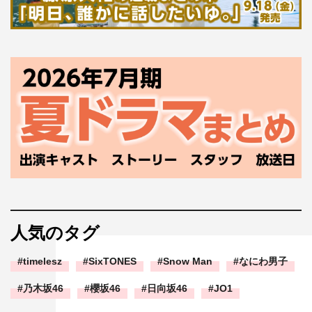
人気のタグ
timelesz
SixTONES
Snow Man
なにわ男子
乃木坂46
櫻坂46
日向坂46
JO1