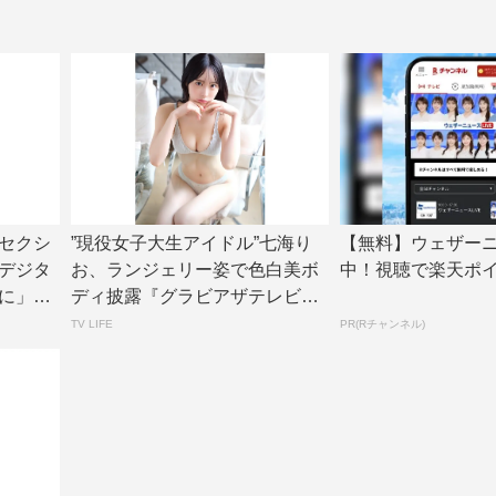
セクシ
”現役女子大生アイドル”七海り
【無料】ウェザー
デジタ
お、ランジェリー姿で色白美ボ
中！視聴で楽天ポ
に」誌
ディ披露『グラビアザテレビジ
ョン』アザーカ...
TV LIFE
PR(Rチャンネル)