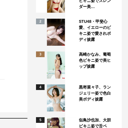
ビキニ姿でスレン
ダー美…
STU48・甲斐心
2
愛、イエローのビ
キニ姿で愛されボ
ディ披露
高崎かなみ、葡萄
3
色ビキニ姿で美ヒ
ップ披露
黒嵜菜々子、ラン
4
ジェリー姿で色白
美ボディ披露
似鳥沙也加、大胆
5
ビキニ姿で舌ペ