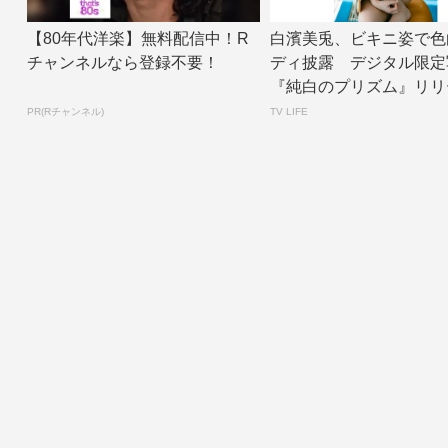
【80年代洋楽】無料配信中！R
白濱美兎、ビキニ姿で色
チャンネルなら登録不要！
ディ披露 デジタル限定
『純白のプリズム』リリース
V LIF...
PR(Rチャンネル)
TV LIFE