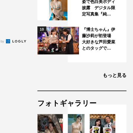
姿で色白美ボディ
披露 デジタル限
定写真集『純…
『博士ちゃん』伊
10
藤沙莉が初登場
 by
大好きな芦田愛菜
とのタッグで…
もっと見る
フォトギャラリー