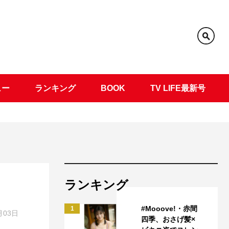
ュー
ランキング
BOOK
TV LIFE最新号
ランキング
#Mooove!・赤間
1
月03日
四季、おさげ髪×