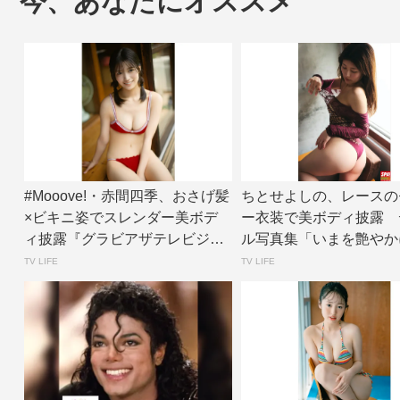
今、あなたにオススメ
#Mooove!・赤間四季、おさげ髪
ちとせよしの、レースの
×ビキニ姿でスレンダー美ボデ
ー衣装で美ボディ披露 
ィ披露『グラビアザテレビジョ
ル写真集「いまを艶やか
ン』アザ...
面カット公開 |...
TV LIFE
TV LIFE