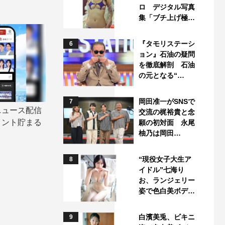
ロ デジタル写真
集「ブチ上げ極…
『タモリステーシ
6
ョン』石油の疑問
を徹底解剖 石油
の元となる“…
岡田准一がSNSで
7
ニュース配信
交流の梶裕貴と念
イント貯まる
願の初対面 永尾
柚乃は岡田…
“現役女子大生ア
8
イドル”七海り
お、ランジェリー
姿で色白美ボデ…
白濱美兎、ビキニ
9