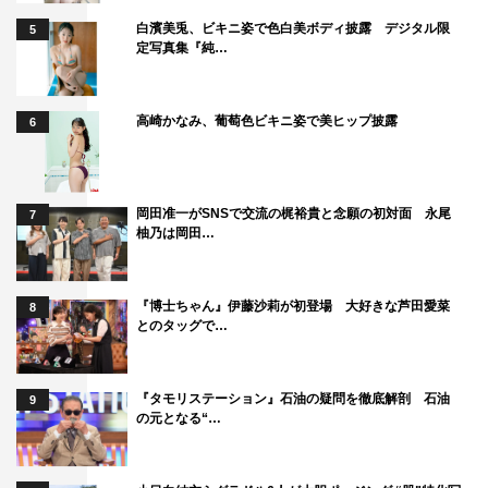
白濱美兎、ビキニ姿で色白美ボディ披露 デジタル限
5
定写真集『純…
高崎かなみ、葡萄色ビキニ姿で美ヒップ披露
6
岡田准一がSNSで交流の梶裕貴と念願の初対面 永尾
7
柚乃は岡田…
『博士ちゃん』伊藤沙莉が初登場 大好きな芦田愛菜
8
とのタッグで…
『タモリステーション』石油の疑問を徹底解剖 石油
9
の元となる“…