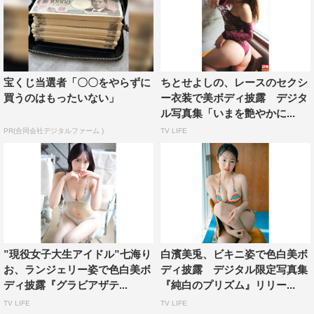
宝くじ当選者「〇〇をやらずに
ちとせよしの、レースのセクシ
買うのはもったいない」
ー衣装で美ボディ披露 デジタ
ル写真集「いまを艶やかに...
PR(合同会社デジタルファーム )
TV LIFE
”現役女子大生アイドル”七海り
白濱美兎、ビキニ姿で色白美ボ
お、ランジェリー姿で色白美ボ
ディ披露 デジタル限定写真集
ディ披露『グラビアザテ...
『純白のプリズム』リリー...
TV LIFE
TV LIFE