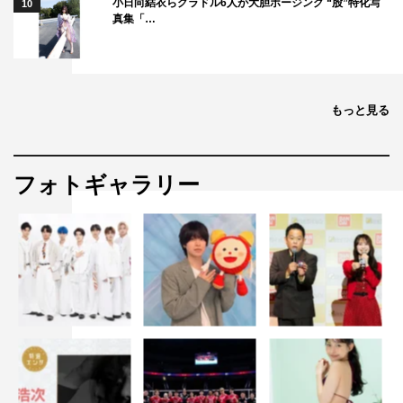
小日向結衣らグラドル6人が大胆ポージング “股”特化写
10
真集「…
もっと見る
フォトギャラリー