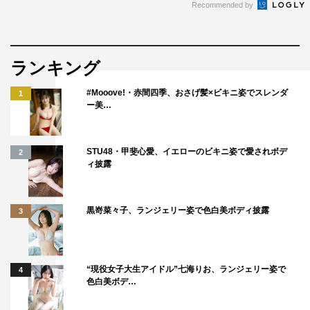
Recommended by
ランキング
#Mooove!・赤間四季、おさげ髪×ビキニ姿でスレンダ
1
ー美…
STU48・甲斐心愛、イエローのビキニ姿で愛されボデ
2
ィ披露
黒嵜菜々子、ランジェリー姿で色白美ボディ披露
3
“現役女子大生アイドル”七海りお、ランジェリー姿で
4
色白美ボデ…