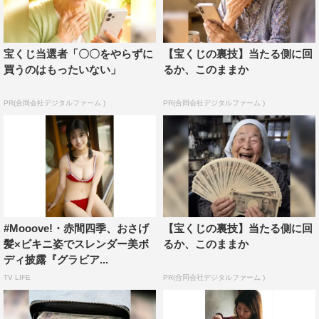
宝くじ当選者「〇〇をやらずに
【宝くじの裏技】当たる側に回
買うのはもったいない」
るか、このままか
PR(合同会社デジタルファーム )
PR(合同会社デジタルファーム )
#Mooove!・赤間四季、おさげ
【宝くじの裏技】当たる側に回
髪×ビキニ姿でスレンダー美ボ
るか、このままか
ディ披露『グラビア...
TV LIFE
PR(合同会社デジタルファーム )