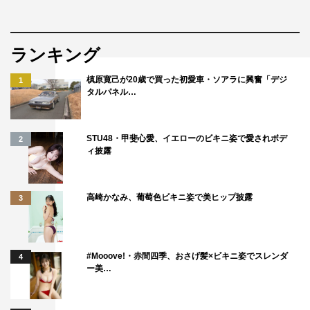
ランキング
槙原寛己が20歳で買った初愛車・ソアラに興奮「デジ
1
タルパネル…
STU48・甲斐心愛、イエローのビキニ姿で愛されボデ
2
ィ披露
高崎かなみ、葡萄色ビキニ姿で美ヒップ披露
3
#Mooove!・赤間四季、おさげ髪×ビキニ姿でスレンダ
4
ー美…