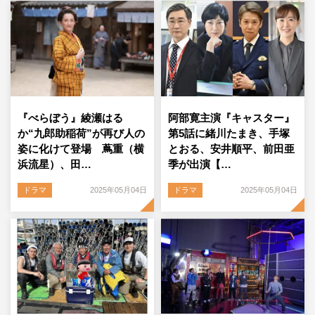
『べらぼう』綾瀬はる
阿部寛主演『キャスター』
か“九郎助稲荷”が再び人の
第5話に緒川たまき、手塚
姿に化けて登場 蔦重（横
とおる、安井順平、前田亜
浜流星）、田…
季が出演【…
ドラマ
2025年05月04日
ドラマ
2025年05月04日