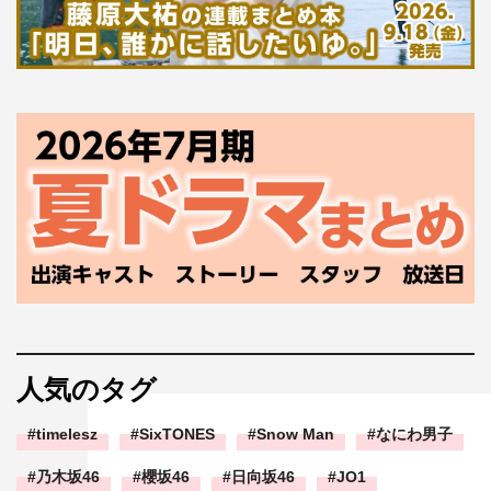
人気のタグ
timelesz
SixTONES
Snow Man
なにわ男子
乃木坂46
櫻坂46
日向坂46
JO1