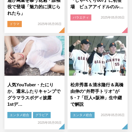
遥が蔦重を慕う花魁・誰袖
『しゃべくり007』に初登
役で登場「魅力的に演じら
場 ピュアアイドルのル…
れたら」
バラエティ
2025年05月05日
ドラマ
2025年05月05日
人気YouTuber・たにり
松井秀喜＆清水隆行＆高橋
か、週末ふたりキャンプで
由伸の“外野手トリオ”が
グラマラスボディ披露
5・7「巨人×阪神」生中継
1stデ…
で解説
エンタメ総合
グラビア
エンタメ総合
2025年05月05日
2025年05月05日