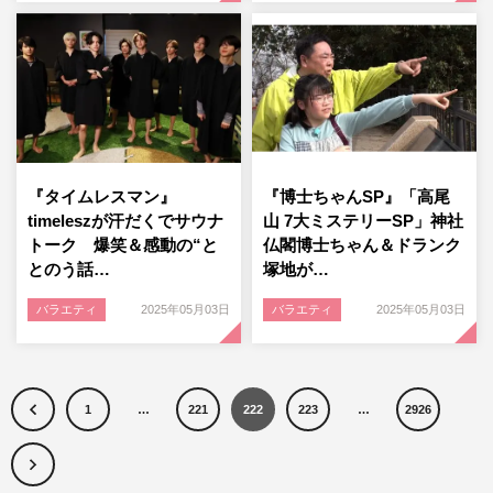
『タイムレスマン』
『博士ちゃんSP』「高尾
timeleszが汗だくでサウナ
山 7大ミステリーSP」神社
トーク 爆笑＆感動の“と
仏閣博士ちゃん＆ドランク
とのう話…
塚地が…
バラエティ
2025年05月03日
バラエティ
2025年05月03日
1
…
221
222
223
…
2926