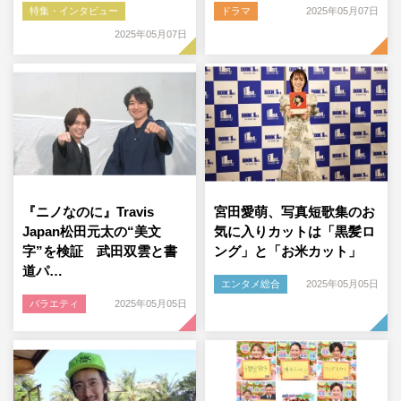
特集・インタビュー
ドラマ
2025年05月07日
2025年05月07日
『ニノなのに』Travis
宮田愛萌、写真短歌集のお
Japan松田元太の“美文
気に入りカットは「黒髪ロ
字”を検証 武田双雲と書
ング」と「お米カット」
道パ…
エンタメ総合
2025年05月05日
バラエティ
2025年05月05日