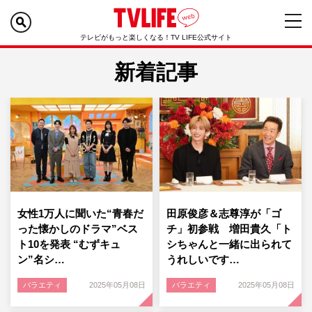
テレビがもっと楽しくなる！TV LIFE公式サイト
新着記事
女性1万人に聞いた“青春だ
田原俊彦＆志尊淳が「ゴ
った懐かしのドラマ”ベス
チ」初参戦 増田貴久「ト
ト10を発表 “むずキュ
シちゃんと一緒に出られて
ン”名シ…
うれしいです…
バラエティ
2025年05月08日
バラエティ
2025年05月08日