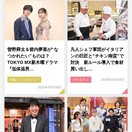
曽野舜太＆箭内夢菜が“な
凡人シェフ軍団がイタリア
つかれたい”ものは？
ンの巨匠と“チキン南蛮”で
TOKYO MX新木曜ドラマ
対決 新ルール導入で食材
『低体温男…
買い出し…
特集・インタビュー
バラエティ
2025年05月08日
2025年05月08日