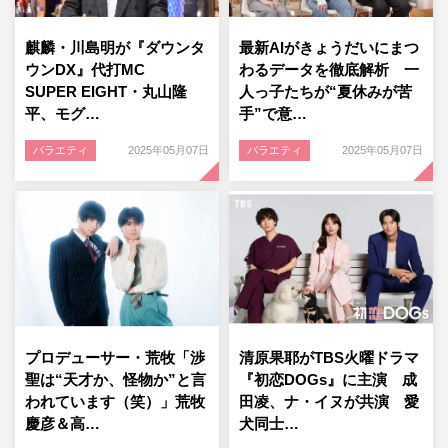
麒麟・川島明が『ダウンタ
最新AIがきょうだいにまつ
ウンDX』代打MC
わるデータを徹底解析 一
SUPER EIGHT・丸山隆
人っ子たちが“夏休みが苦
平、モグ…
手”で意…
バラエティ
2025年05月07日
バラエティ
2025年05月07日
プロデューサー・荒牧「渉
清原果耶がTBS火曜ドラマ
聖は“天才か、怪物か”と言
『初恋DOGs』に主演 成
われています（笑）」荒牧
田凌、ナ・イヌが共演 愛
慶彦＆高…
犬同士…