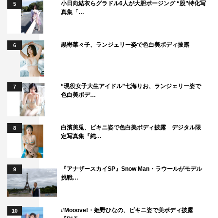
小日向結衣らグラドル6人が大胆ポージング “股”特化写
5
真集「…
黒嵜菜々子、ランジェリー姿で色白美ボディ披露
6
“現役女子大生アイドル”七海りお、ランジェリー姿で
7
色白美ボデ…
白濱美兎、ビキニ姿で色白美ボディ披露 デジタル限
8
定写真集『純…
『アナザースカイSP』Snow Man・ラウールがモデル
9
挑戦…
#Mooove!・姫野ひなの、ビキニ姿で美ボディ披露
10