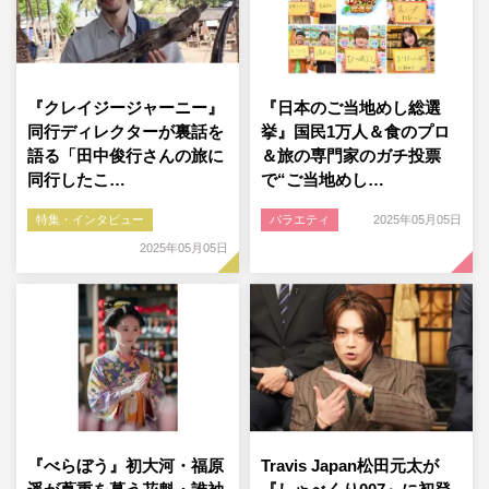
『クレイジージャーニー』
『日本のご当地めし総選
同行ディレクターが裏話を
挙』国民1万人＆食のプロ
語る「田中俊行さんの旅に
＆旅の専門家のガチ投票
同行したこ…
で“ご当地めし…
特集・インタビュー
バラエティ
2025年05月05日
2025年05月05日
『べらぼう』初大河・福原
Travis Japan松田元太が