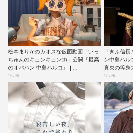
松本まりかのカオスな仮面動画「いっ
「ぎふ信長
ちゅんのキュンキュンch」公開『最高
ン中島ハル
のオバハン 中島ハルコ』 | ...
真央の等身大パ
TV LIFE
TV LIFE