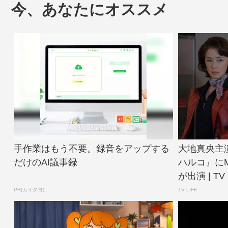
今、あなたにオススメ
手作業はもう不要。録音をアップする
大地真央主
だけのAI議事録
ハルコ』にM
が出演 | TV L
PR(カイタヨ)
TV LIFE