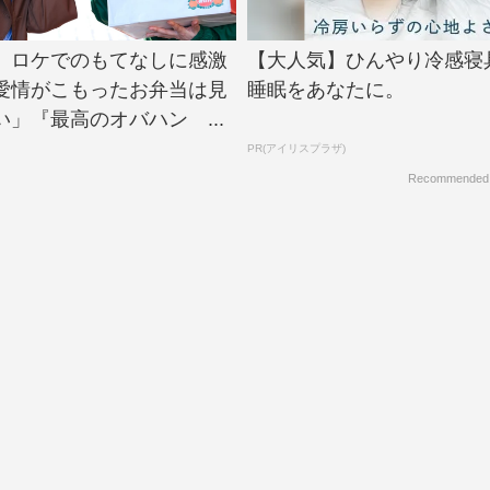
、ロケでのもてなしに感激
【大人気】ひんやり冷感寝
愛情がこもったお弁当は見
睡眠をあなたに。
」『最高のオバハン ...
PR(アイリスプラザ)
Recommended