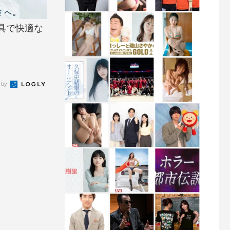
具で快適な
 by