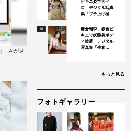
ビキニ姿で舌ペ
ロ デジタル写真
集「ブチ上げ極…
麻倉瑞季、春色ビ
10
キニで妖艶美ボデ
ィ披露 デジタル
写真集「生意…
。AIが速
もっと見る
フォトギャラリー