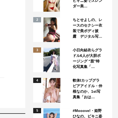
ビキニ姿でスレン
ダー美…
ちとせよしの、レ
2
ースのセクシー衣
装で美ボディ披
露 デジタル写…
小日向結衣らグラ
3
ドル6人が大胆ポ
ージング “股”特
化写真集「…
軟体Iカップグラ
4
ビアアイドル・仲
根なのか、1st写
真集「おは…
#Mooove!・姫野
5
ひなの、ビキニ姿