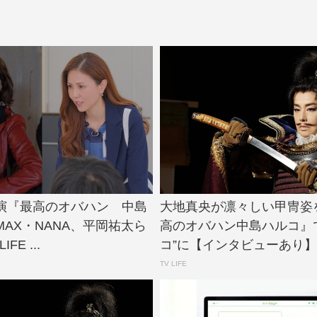
演『最高のオバハン 中島
大地真央が凛々しい甲冑姿
AX・NANA、平岡祐太ら
高のオバハン中島ハルコ』
IFE ...
コ”に【インタビューあり】 |.
TV LIFE