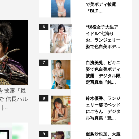
で美ボディ披露
『BLT…
“現役女子大生ア
6
イドル”七海り
お、ランジェリー
姿で色白美ボデ…
白濱美兎、ビキニ
7
姿で色白美ボディ
披露 デジタル限
定写真集『純…
を披露『最
で“信長ハル
鈴木優香、ランジ
8
ェリー姿でベッド
..
にごろん デジタ
ル写真集「艶…
似鳥沙也加、大胆
9