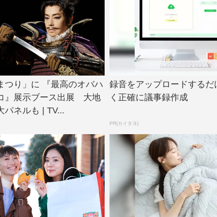
まつり」に 『最高のオバハ
録音をアップロードするだけ
コ』展示ブース出展 大地
く正確に議事録作成
ネルも | TV...
PR(カイタヨ)