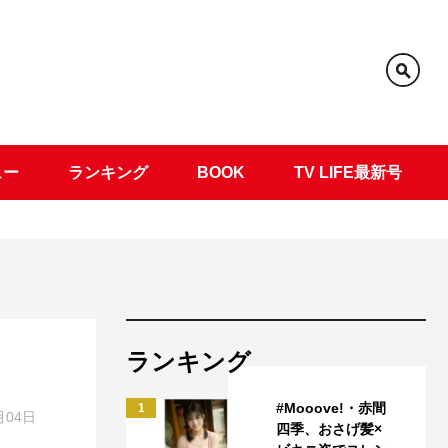
ュー
ランキング
BOOK
TV LIFE最新号
ランキング
#Mooove!・赤間
1
月04日
四季、おさげ髪×