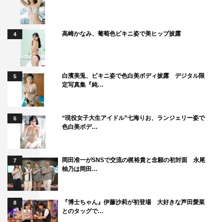
高崎かなみ、葡萄色ビキニ姿で美ヒップ披露
4
白濱美兎、ビキニ姿で色白美ボディ披露 デジタル限
5
定写真集『純…
“現役女子大生アイドル”七海りお、ランジェリー姿で
6
色白美ボデ…
岡田准一がSNSで交流の梶裕貴と念願の初対面 永尾
7
柚乃は岡田…
『博士ちゃん』伊藤沙莉が初登場 大好きな芦田愛菜
8
とのタッグで…