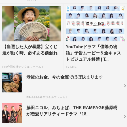
TV LIFE
【当選した人が暴露】宝くじ
YouTubeドラマ「僕等の物
運が動く時、必ずある前触れ
語」予告ムービー＆全キャス
トビジュアル解禁 | T...
PR(合同会社デジタルファーム )
TV LIFE
老後のお金、今の金運でほぼ決まります
PR(合同会社デジタルファーム )
藤田ニコル、みちょぱ、THE RAMPAGE藤原樹
が恋愛リアリティードラマ『18...