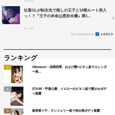
TV LIFE
社畜OLが転生先で推しの王子と18禁ルート突入
っ！？『王子の本命は悪役令嬢』第1...
TV LIFE
Recommended by
ランキング
#Mooove!・赤間四季、おさげ髪×ビキニ姿でスレンダ
1
ー美…
STU48・甲斐心愛、イエローのビキニ姿で愛されボデ
2
ィ披露
黒嵜菜々子、ランジェリー姿で色白美ボディ披露
3