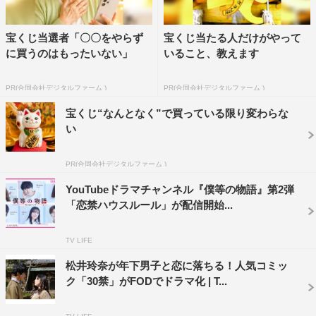
宝くじ当選者「〇〇をやらず
宝くじ当たる人だけがやって
に買うのはもったいない」
いること、教えます
PR(合同会社デジタルファーム )
PR(合同会社デジタルファーム )
宝くじ“なんとなく”で買っている限り変わらな
い
PR(合同会社デジタルファーム )
YouTubeドラマチャンネル『僕等の物語』第2弾
「恋禁ハウスルール」が配信開始...
TV LIFE
松井玲奈が年下男子と恋に落ちる！人気コミッ
ク「30禁」がFODでドラマ化 | T...