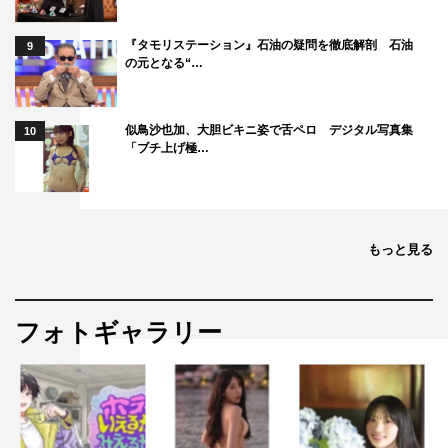
『タモリステーション』石油の疑問を徹底解剖 石油
9
の元となる“…
似鳥沙也加、大胆ビキニ姿で舌ペロ デジタル写真集
10
「ブチ上げ極…
もっと見る
フォトギャラリー