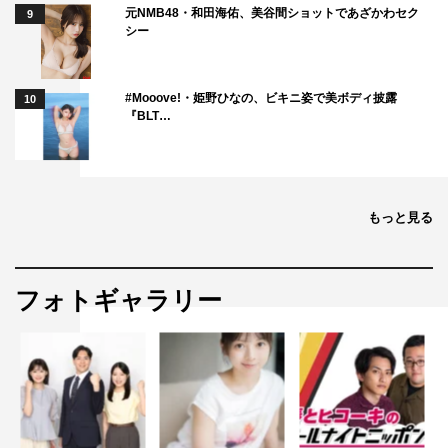
元NMB48・和田海佑、美谷間ショットであざかわセク
9
シー
#Mooove!・姫野ひなの、ビキニ姿で美ボディ披露
10
『BLT…
もっと見る
フォトギャラリー