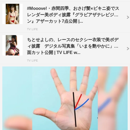
#Mooove!・赤間四季、おさげ髪×ビキニ姿でス
レンダー美ボディ披露『グラビアザテレビジョ
ン』アザーカット7点公開 |...
TV LIFE
ちとせよしの、レースのセクシー衣装で美ボデ
ィ披露 デジタル写真集「いまを艶やかに」誌
面カット公開 | TV LIFE w...
TV LIFE