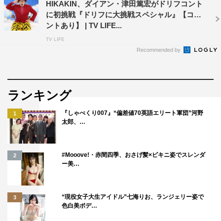
HIKAKIN、ダイアン・津田篤宏がドリフコント
に初挑戦『ドリフに大挑戦スペシャル』【コメ
ントあり】 | TV LIFE...
TV LIFE
Recommended by
ランキング
『しゃべくり007』“偏差値70英語エリート軍団”河野
1
太郎、…
#Mooove!・赤間四季、おさげ髪×ビキニ姿でスレンダ
2
ー美…
“現役女子大生アイドル”七海りお、ランジェリー姿で
3
色白美ボデ…