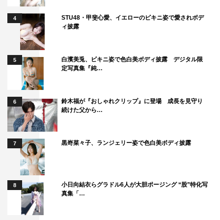
STU48・甲斐心愛、イエローのビキニ姿で愛されボデ
4
ィ披露
白濱美兎、ビキニ姿で色白美ボディ披露 デジタル限
5
定写真集『純…
鈴木福が『おしゃれクリップ』に登場 成長を見守り
6
続けた父から…
黒嵜菜々子、ランジェリー姿で色白美ボディ披露
7
小日向結衣らグラドル6人が大胆ポージング “股”特化写
8
真集「…