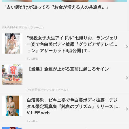
「占い師だけが知ってる〝お金が増える人の共通点〟」
PR(合同会社デジタルファーム )
”現役女子大生アイドル”七海りお、ランジェリ
ー姿で色白美ボディ披露『グラビアザテレビジ
ョン』アザーカット4点公開 | T...
TV LIFE
【当選】金運が上がる直前に起こるサイン
PR(合同会社デジタルファーム )
白濱美兎、ビキニ姿で色白美ボディ披露 デジ
タル限定写真集『純白のプリズム』リリース | T
V LIFE web
TV LIFE