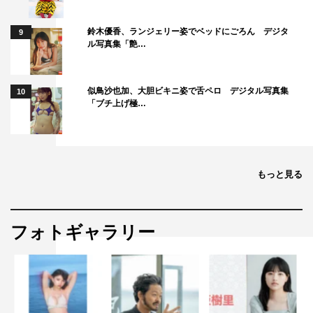
鈴木優香、ランジェリー姿でベッドにごろん デジタ
9
ル写真集「艶…
似鳥沙也加、大胆ビキニ姿で舌ペロ デジタル写真集
10
「ブチ上げ極…
もっと見る
フォトギャラリー