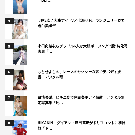
『BLT…
“現役女子大生アイドル”七海りお、ランジェリー姿で
4
色白美ボデ…
小日向結衣らグラドル6人が大胆ポージング “股”特化写
5
真集「…
ちとせよしの、レースのセクシー衣装で美ボディ披
6
露 デジタル写…
白濱美兎、ビキニ姿で色白美ボディ披露 デジタル限
7
定写真集『純…
HIKAKIN、ダイアン・津田篤宏がドリフコントに初挑
8
戦『ド…