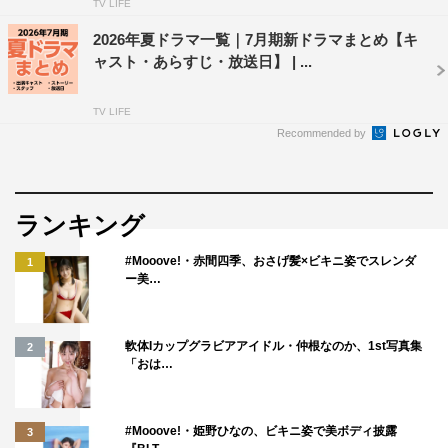
TV LIFE
2026年夏ドラマ一覧｜7月期新ドラマまとめ【キ
ャスト・あらすじ・放送日】 | ...
TV LIFE
Recommended by
ランキング
#Mooove!・赤間四季、おさげ髪×ビキニ姿でスレンダ
1
ー美…
軟体Iカップグラビアアイドル・仲根なのか、1st写真集
2
「おは…
#Mooove!・姫野ひなの、ビキニ姿で美ボディ披露
3