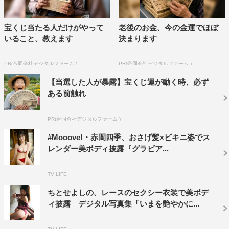
宝くじ当たる人だけがやって
老後のお金、今の金運でほぼ
いること、教えます
決まります
PR(合同会社デジタルファーム )
PR(合同会社デジタルファーム )
【当選した人が暴露】宝くじ運が動く時、必ず
ある前触れ
PR(合同会社デジタルファーム )
#Mooove!・赤間四季、おさげ髪×ビキニ姿でス
レンダー美ボディ披露『グラビア...
TV LIFE
ちとせよしの、レースのセクシー衣装で美ボデ
ィ披露 デジタル写真集「いまを艶やかに...