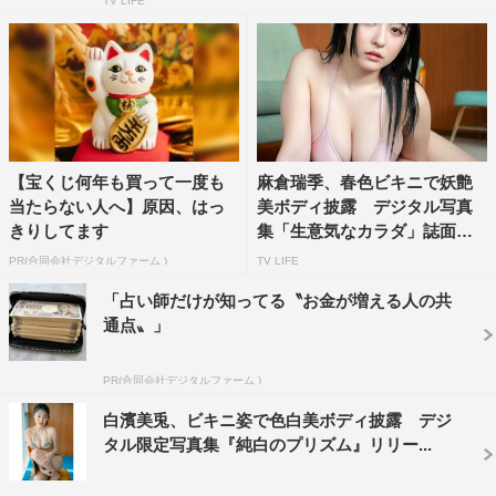
TV LIFE
【宝くじ何年も買って一度も
麻倉瑞季、春色ビキニで妖艶
当たらない人へ】原因、はっ
美ボディ披露 デジタル写真
きりしてます
集「生意気なカラダ」誌面カ
ッ...
PR(合同会社デジタルファーム )
TV LIFE
「占い師だけが知ってる〝お金が増える人の共
通点〟」
PR(合同会社デジタルファーム )
白濱美兎、ビキニ姿で色白美ボディ披露 デジ
タル限定写真集『純白のプリズム』リリー...