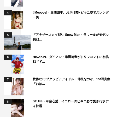
#Mooove!・赤間四季、おさげ髪×ビキニ姿でスレンダ
4
ー美…
『アナザースカイSP』Snow Man・ラウールがモデル
5
挑戦…
HIKAKIN、ダイアン・津田篤宏がドリフコントに初挑
6
戦『ド…
軟体Iカップグラビアアイドル・仲根なのか、1st写真集
7
「おは…
STU48・甲斐心愛、イエローのビキニ姿で愛されボデ
8
ィ披露