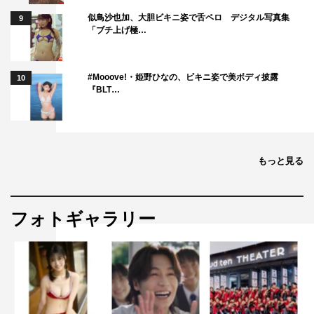
似鳥沙也加、大胆ビキニ姿で舌ペロ デジタル写真集
9
「ブチ上げ極…
#Mooove!・姫野ひなの、ビキニ姿で美ボディ披露
10
『BLT…
もっと見る
フォトギャラリー