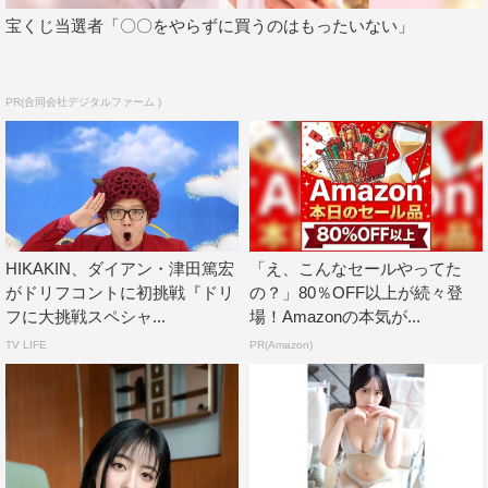
宝くじ当選者「〇〇をやらずに買うのはもったいない」
PR(合同会社デジタルファーム )
HIKAKIN、ダイアン・津田篤宏
「え、こんなセールやってた
がドリフコントに初挑戦『ドリ
の？」80％OFF以上が続々登
フに大挑戦スペシャ...
場！Amazonの本気が...
TV LIFE
PR(Amazon)