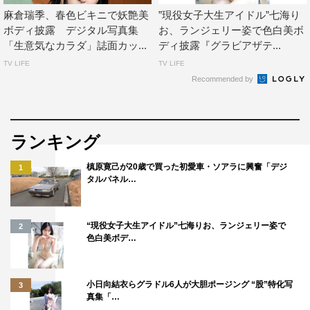
麻倉瑞季、春色ビキニで妖艶美
”現役女子大生アイドル”七海り
ボディ披露 デジタル写真集
お、ランジェリー姿で色白美ボ
「生意気なカラダ」誌面カッ...
ディ披露『グラビアザテ...
TV LIFE
TV LIFE
Recommended by
ランキング
槙原寛己が20歳で買った初愛車・ソアラに興奮「デジ
1
タルパネル…
“現役女子大生アイドル”七海りお、ランジェリー姿で
2
色白美ボデ…
小日向結衣らグラドル6人が大胆ポージング “股”特化写
3
真集「…