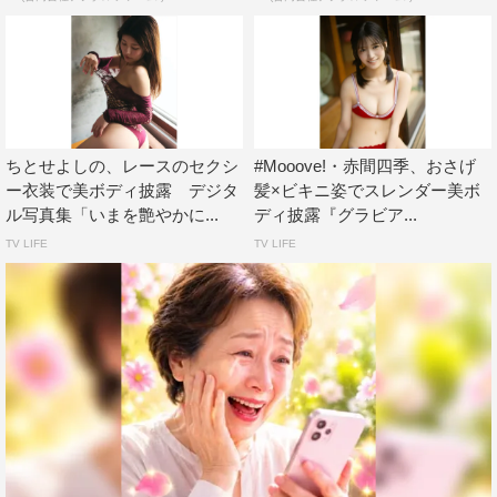
ちとせよしの、レースのセクシ
#Mooove!・赤間四季、おさげ
ー衣装で美ボディ披露 デジタ
髪×ビキニ姿でスレンダー美ボ
ル写真集「いまを艶やかに...
ディ披露『グラビア...
TV LIFE
TV LIFE