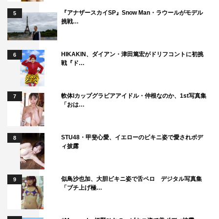
『アナザースカイSP』Snow Man・ラウールがモデル
5
挑戦…
HIKAKIN、ダイアン・津田篤宏がドリフコントに初挑
6
戦『ド…
軟体Iカップグラビアアイドル・仲根なのか、1st写真集
7
「おは…
STU48・甲斐心愛、イエローのビキニ姿で愛されボデ
8
ィ披露
似鳥沙也加、大胆ビキニ姿で舌ペロ デジタル写真集
9
「ブチ上げ極…