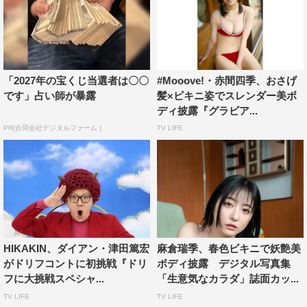
「2027年の宝くじ当選者は〇〇
#Mooove!・赤間四季、おさげ
です」占い師が暴露
髪×ビキニ姿でスレンダー美ボ
ディ披露『グラビア...
PR(合同会社デジタルファーム )
TV LIFE
HIKAKIN、ダイアン・津田篤宏
麻倉瑞季、春色ビキニで妖艶美
がドリフコントに初挑戦『ドリ
ボディ披露 デジタル写真集
フに大挑戦スペシャ...
「生意気なカラダ」誌面カッ...
TV LIFE
TV LIFE