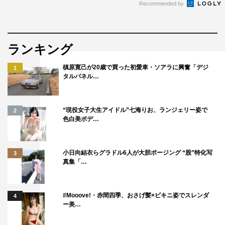
Recommended by
ランキング
槙原寛己が20歳で買った初愛車・ソアラに興奮「デジ
1
タルパネル…
“現役女子大生アイドル”七海りお、ランジェリー姿で
2
色白美ボデ…
小日向結衣らグラドル6人が大胆ポージング “股”特化写
3
真集「…
#Mooove!・赤間四季、おさげ髪×ビキニ姿でスレンダ
4
ー美…