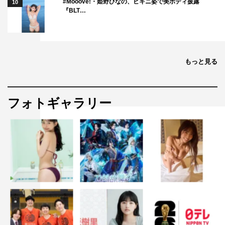
#Mooove!・姫野ひなの、ビキニ姿で美ボディ披露
10
『BLT…
もっと見る
フォトギャラリー