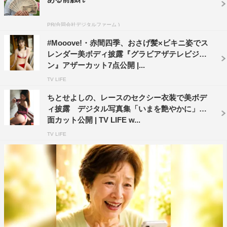
PR(合同会社デジタルファーム )
#Mooove!・赤間四季、おさげ髪×ビキニ姿でス
レンダー美ボディ披露『グラビアザテレビジョ
ン』アザーカット7点公開 |...
TV LIFE
ちとせよしの、レースのセクシー衣装で美ボデ
ィ披露 デジタル写真集「いまを艶やかに」誌
面カット公開 | TV LIFE w...
TV LIFE