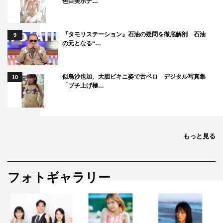
色白美ボデ…
『タモリステーション』石油の疑問を徹底解剖 石油
9
の元となる“…
似鳥沙也加、大胆ビキニ姿で舌ペロ デジタル写真集
10
「ブチ上げ極…
もっと見る
フォトギャラリー