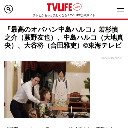
テレビがもっと楽しくなる！TV LIFE公式サイト
『最高のオバハン中島ハルコ』若杉慎
之介（蕨野友也）、中島ハルコ（大地真
央）、大谷将（合田雅吏）©東海テレビ
2022年10月20日