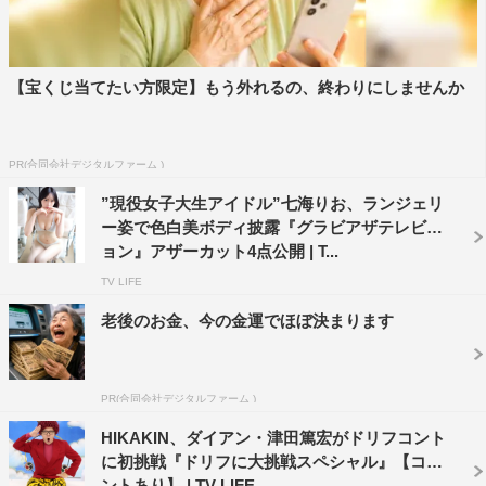
【宝くじ当てたい方限定】もう外れるの、終わりにしませんか
PR(合同会社デジタルファーム )
”現役女子大生アイドル”七海りお、ランジェリ
ー姿で色白美ボディ披露『グラビアザテレビジ
ョン』アザーカット4点公開 | T...
TV LIFE
老後のお金、今の金運でほぼ決まります
PR(合同会社デジタルファーム )
HIKAKIN、ダイアン・津田篤宏がドリフコント
に初挑戦『ドリフに大挑戦スペシャル』【コメ
ントあり】 | TV LIFE...