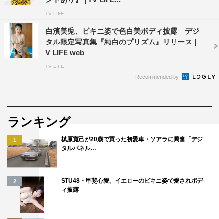
TV LIFE
白濱美兎、ビキニ姿で色白美ボディ披露 デジ
タル限定写真集『純白のプリズム』リリース | T
V LIFE web
TV LIFE
Recommended by
ランキング
槙原寛己が20歳で買った初愛車・ソアラに興奮「デジ
1
タルパネル…
STU48・甲斐心愛、イエローのビキニ姿で愛されボデ
2
ィ披露