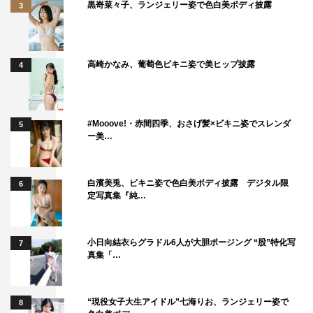
黒嵜菜々子、ランジェリー姿で色白美ボディ披露
3
高崎かなみ、葡萄色ビキニ姿で美ヒップ披露
4
#Mooove!・赤間四季、おさげ髪×ビキニ姿でスレンダ
5
ー美…
白濱美兎、ビキニ姿で色白美ボディ披露 デジタル限
6
定写真集『純…
小日向結衣らグラドル6人が大胆ポージング “股”特化写
7
真集「…
“現役女子大生アイドル”七海りお、ランジェリー姿で
8