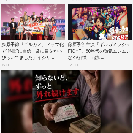
藤原季節『ギルガメ』ドラマ化
藤原季節主演『ギルガメッシュ
で“熱量”に自信「常に目をかっ
FIGHT』90年代の熱気ムンムン
ぴらいてました」イジリ...
なKV解禁 追加...
TV LIFE
TV LIFE