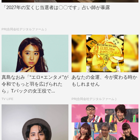
「2027年の宝くじ当選者は〇〇です」占い師が暴露
PR(合同会社デジタルファーム )
真島なおみ「“エロ×エンタメ”が
あなたの金運、今が変わる時か
令和でもっと羽を広げられた
もしれません
ら」Tバックの女王役で...
TV LIFE
PR(合同会社デジタルファーム )