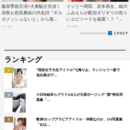
藤原季節主演×大東駿介共演！
イジリー岡田、岩本恭生、細川
深夜お色気番組の代名詞『ギル
ふみえらが配信ギリギリの危う
ガメッシュないと』から着...
いエピソードを披露！？『...
TV LIFE
TV LIFE
Recommended by
ランキング
“現役女子大生アイドル”七海りお、ランジェリー姿で
1
色白美ボデ…
小日向結衣らグラドル6人が大胆ポージング “股”特化写
2
真集「…
軟体Iカップグラビアアイドル・仲根なのか、1st写真集
3
「おは…