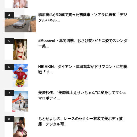
槙原寛己が20歳で買った初愛車・ソアラに興奮「デジ
4
タルパネル…
#Mooove!・赤間四季、おさげ髪×ビキニ姿でスレンダ
5
ー美…
HIKAKIN、ダイアン・津田篤宏がドリフコントに初挑
6
戦『ド…
美澄衿依、“美脚戦士えりいちゃん”に変身してマシュ
7
マロボディ…
ちとせよしの、レースのセクシー衣装で美ボディ披
8
露 デジタル写…