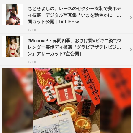
ちとせよしの、レースのセクシー衣装で美ボデ
ィ披露 デジタル写真集「いまを艶やかに」誌
面カット公開 | TV LIFE w...
TV LIFE
#Mooove!・赤間四季、おさげ髪×ビキニ姿でス
レンダー美ボディ披露『グラビアザテレビジョ
ン』アザーカット7点公開 |...
TV LIFE