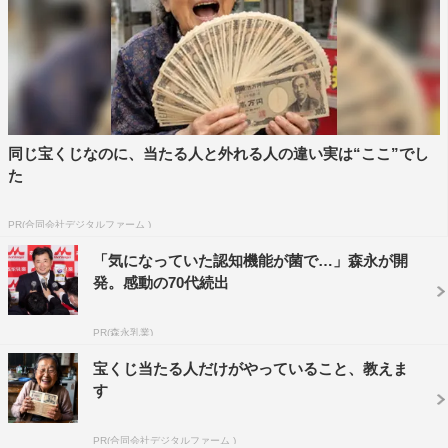
同じ宝くじなのに、当たる人と外れる人の違い実は“ここ”でし
た
PR(合同会社デジタルファーム )
「気になっていた認知機能が菌で…」森永が開
発。感動の70代続出
PR(森永乳業)
宝くじ当たる人だけがやっていること、教えま
す
PR(合同会社デジタルファーム )