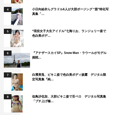
小日向結衣らグラドル6人が大胆ポージング “股”特化写
4
真集「…
“現役女子大生アイドル”七海りお、ランジェリー姿で
5
色白美ボデ…
『アナザースカイSP』Snow Man・ラウールがモデル
6
挑戦…
白濱美兎、ビキニ姿で色白美ボディ披露 デジタル限
7
定写真集『純…
似鳥沙也加、大胆ビキニ姿で舌ペロ デジタル写真集
8
「ブチ上げ極…