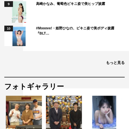
高崎かなみ、葡萄色ビキニ姿で美ヒップ披露
9
#Mooove!・姫野ひなの、ビキニ姿で美ボディ披露
10
『BLT…
もっと見る
フォトギャラリー