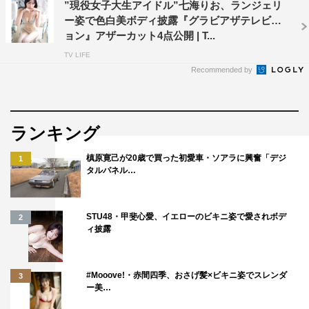
”現役女子大生アイドル”七海りお、ランジェリ
ー姿で色白美ボディ披露『グラビアザテレビジ
ョン』アザーカット4点公開 | T...
TV LIFE
Recommended by
ランキング
槙原寛己が20歳で買った初愛車・ソアラに興奮「デジ
1
タルパネル…
STU48・甲斐心愛、イエローのビキニ姿で愛されボデ
2
ィ披露
#Mooove!・赤間四季、おさげ髪×ビキニ姿でスレンダ
3
ー美…