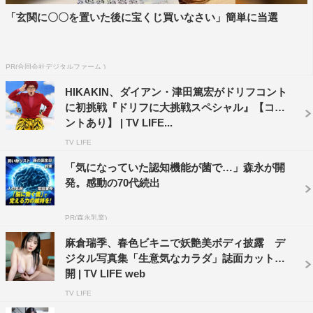
「玄関に〇〇を置いた後に宝くじ買いなさい」簡単に当選
PR(合同会社デジタルファーム )
HIKAKIN、ダイアン・津田篤宏がドリフコント
に初挑戦『ドリフに大挑戦スペシャル』【コメ
ントあり】 | TV LIFE...
TV LIFE
「気になっていた認知機能が菌で…」森永が開
発。感動の70代続出
PR(森永乳業)
麻倉瑞季、春色ビキニで妖艶美ボディ披露 デ
ジタル写真集「生意気なカラダ」誌面カット公
開 | TV LIFE web
TV LIFE