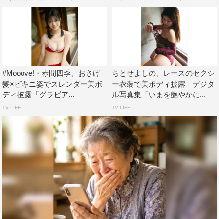
#Mooove!・赤間四季、おさげ
ちとせよしの、レースのセクシ
髪×ビキニ姿でスレンダー美ボ
ー衣装で美ボディ披露 デジタ
ディ披露『グラビア...
ル写真集「いまを艶やかに...
TV LIFE
TV LIFE