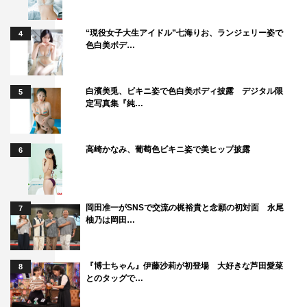
“現役女子大生アイドル”七海りお、ランジェリー姿で
4
色白美ボデ…
白濱美兎、ビキニ姿で色白美ボディ披露 デジタル限
5
定写真集『純…
高崎かなみ、葡萄色ビキニ姿で美ヒップ披露
6
岡田准一がSNSで交流の梶裕貴と念願の初対面 永尾
7
柚乃は岡田…
『博士ちゃん』伊藤沙莉が初登場 大好きな芦田愛菜
8
とのタッグで…