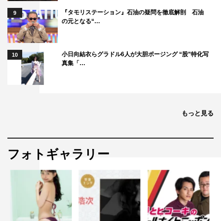
『タモリステーション』石油の疑問を徹底解剖 石油
9
の元となる“…
小日向結衣らグラドル6人が大胆ポージング “股”特化写
10
真集「…
もっと見る
フォトギャラリー