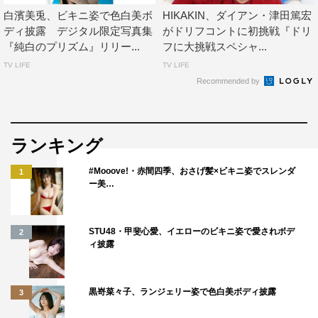
白濱美兎、ビキニ姿で色白美ボ
HIKAKIN、ダイアン・津田篤宏
ディ披露 デジタル限定写真集
がドリフコントに初挑戦『ドリ
『純白のプリズム』リリー...
フに大挑戦スペシャ...
TV LIFE
TV LIFE
Recommended by
ランキング
#Mooove!・赤間四季、おさげ髪×ビキニ姿でスレンダ
1
ー美…
STU48・甲斐心愛、イエローのビキニ姿で愛されボデ
2
ィ披露
黒嵜菜々子、ランジェリー姿で色白美ボディ披露
3