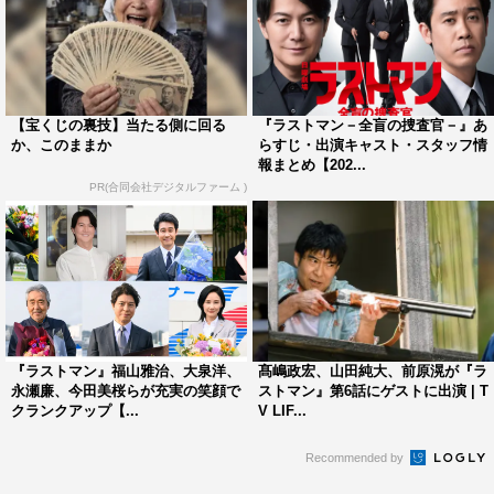
【宝くじの裏技】当たる側に回る
『ラストマン－全盲の捜査官－』あ
か、このままか
らすじ・出演キャスト・スタッフ情
報まとめ【202...
PR(合同会社デジタルファーム )
『ラストマン』福山雅治、大泉洋、
髙嶋政宏、山田純大、前原滉が『ラ
永瀬廉、今田美桜らが充実の笑顔で
ストマン』第6話にゲストに出演 | T
クランクアップ【...
V LIF...
Recommended by