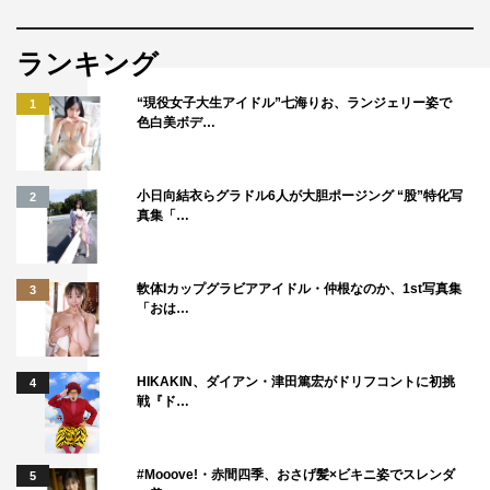
ランキング
“現役女子大生アイドル”七海りお、ランジェリー姿で
1
色白美ボデ…
小日向結衣らグラドル6人が大胆ポージング “股”特化写
2
真集「…
軟体Iカップグラビアアイドル・仲根なのか、1st写真集
3
「おは…
HIKAKIN、ダイアン・津田篤宏がドリフコントに初挑
4
戦『ド…
#Mooove!・赤間四季、おさげ髪×ビキニ姿でスレンダ
5