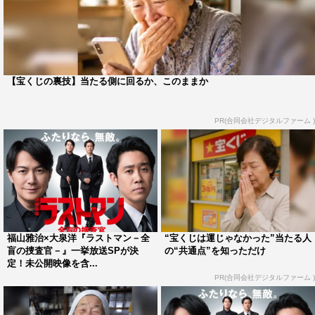
【宝くじの裏技】当たる側に回るか、このままか
PR(合同会社デジタルファーム )
福山雅治×大泉洋『ラストマン－全
“宝くじは運じゃなかった”当たる人
盲の捜査官－』一挙放送SPが決
の“共通点”を知っただけ
定！未公開映像を含...
PR(合同会社デジタルファーム )