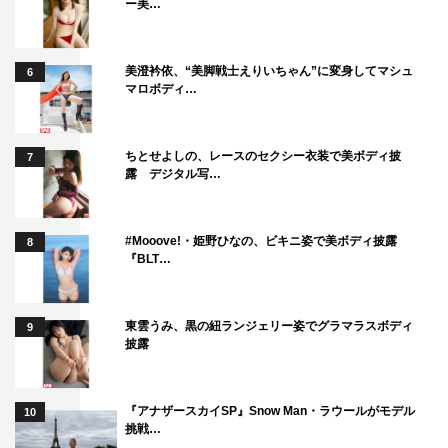
ー美…
美澄衿依、“美脚戦士えりいちゃん”に変身してマシュ
6
マロボディ…
ちとせよしの、レースのセクシー衣装で美ボディ披
7
露 デジタル写…
#Mooove!・姫野ひなの、ビキニ姿で美ボディ披露
8
『BLT…
東雲うみ、黒の紐ランジェリー姿でグラマラスボディ
9
披露
『アナザースカイSP』Snow Man・ラウールがモデル
10
挑戦…