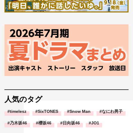
人気のタグ
timelesz
SixTONES
Snow Man
なにわ男子
乃木坂46
櫻坂46
日向坂46
JO1