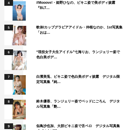
#Mooove!・姫野ひなの、ビキニ姿で美ボディ披露
4
『BLT…
軟体Iカップグラビアアイドル・仲根なのか、1st写真集
5
「おは…
“現役女子大生アイドル”七海りお、ランジェリー姿で
6
色白美ボデ…
白濱美兎、ビキニ姿で色白美ボディ披露 デジタル限
7
定写真集『純…
鈴木優香、ランジェリー姿でベッドにごろん デジタ
8
ル写真集「艶…
似鳥沙也加、大胆ビキニ姿で舌ペロ デジタル写真集
9