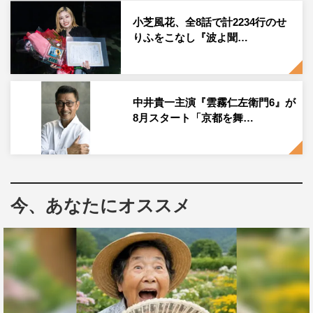
本の着物文化の神髄に迫る美の世界を舞台に、その商道を
小芝風花、全8話で計2234行のせ
極めることを縦糸に、折々の人間模様を横糸に織りなす細
りふをこなし『波よ聞…
腕繁盛記。恋あり、笑いあり、涙あり、人情時代劇の傑作
を目指す。
中井貴一主演『雲霧仁左衛門6』が
幸は、木綿の産地摂津国（現大阪北中部あたり）の生ま
8月スタート「京都を舞…
れ。元武士で商人を毛嫌いする父に育てられる。兄と父が
急死、母と妹・結を残し、大坂天満の呉服屋「五鈴屋（い
すずや）」に女中奉公に入ることに。「商いは邪道」と教
えられていたが、五鈴屋の商いを目の当たりにし、その面
今、あなたにオススメ
白さに心を奪われる幸。幸の商才に気付いたのが三男・智
蔵と番頭の治兵衛、先々代（二代目）の御寮さんの富久だ
った。
五鈴屋は、古手の行商から商いを始め、二代目の時に大坂
天満に呉服を扱う店を構えたが、三代目夫婦が早逝、商売
を継いだ四代目・徳兵衛は、商いに身が入らず、放蕩の限