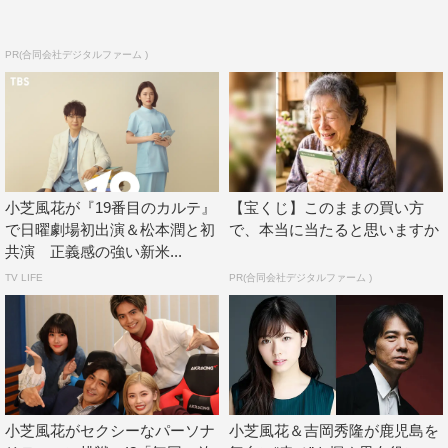
ドラマの合間合間に、高精細の4K ならではの見ごたえあ
る映像世界を作り上げることも目指しています。続々と魅
PR(合同会社デジタルファーム )
力的なキャストも集まりつつあります。原作の良さを大切
にしながら、よりドラマティックな幸の人生を爽快に描く
BS時代劇『あきない世傳 金と銀』。12月からの放送を、
どうぞお楽しみに！
番組情報
小芝風花が『19番目のカルテ』
【宝くじ】このままの買い方
で日曜劇場初出演＆松本潤と初
で、本当に当たると思いますか
BS時代劇『あきない世傳 金と銀』
共演 正義感の強い新米...
BSプレミアム/BS4K
TV LIFE
PR(合同会社デジタルファーム )
2023年12月～2024年1月（全8回）
毎週金曜 午後7時30分～8時13分
原作：髙田郁
脚本：山本むつみ
主演：小芝風花
小芝風花がセクシーなパーソナ
小芝風花＆吉岡秀隆が鹿児島を