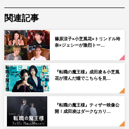
小芝風花
BS時代劇『あきない世傳 金と銀』（BSプレミアムほか
関連記事
毎週金曜 午後7時30分～8時13分）が、12月より放送開
始。時代劇初主演を務める小芝風花と制作統括・山本敏彦
よりコメントが到着した。
篠原涼子×小芝風花×トリンドル玲
奈×ジェシーが激烈トー…
原作は、「銀二貫」「みをつくし料理帖」の髙田郁の最新
シリーズ「あきない世傅 金と銀」。脚本は、『ゲゲゲの
女房』『八重の桜』『小吉の女房』の山本むつみが担当す
『転職の魔王様』成田凌＆小芝風
る。商いの神髄は「買うての幸い、売っての幸せ」、物の
花が澄んだ瞳でこちらを見…
売れない時代に、汗をかき、知恵を絞って商いを成功させ
る庶民の姿を、江戸時代中期の多彩な風俗を絡めつつ、明
るく活き活きとしたタッチで描き出す。
『転職の魔王様』ティザー映像公
小芝演じる主人公・幸は、さまざまな苦難にぶつかるた
開！成田凌はダークなカリ…
び、己の知恵と周りの教えに助けられ、 女衆から御寮さ
ん、そして女主人へと登りつめていく。世界も注目する日