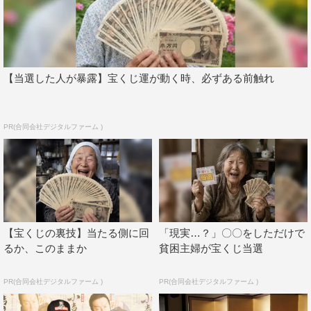
りを尽くしていた。傾きかけた店を立て直すため、四代目
徳兵衛に船場の大店から嫁・菊栄を迎えるも、徳兵衛の放
蕩は結局収まらず、数年で離婚。すでに、悪評の立つ四代
目のもとに新たな嫁は見つかるはずもなく…。
【当選した人が暴露】宝くじ運が動く時、必ずある前触れ
そんな中、番頭の治兵衛が店を守るために白羽の矢を立て
たのが、女衆である幸を後妻に迎えること。物の売れない
PR(合同会社デジタルファーム )
時代、「商いの戦国時代」を生き抜くため、「買うての幸
い、売っての幸せ」を追い求め、幸は全力であきないに向
き合う。
小芝風花コメント
【宝くじの裏技】当たる側に回
「現実…？」〇〇をしただけで
るか、このままか
貧困主婦が宝くじ当選
このたび、BS 時代劇『あきない世傳 金と銀』で主人公・
幸を演じることとなりました。関西出身の私にとって、大
PR(合同会社デジタルファーム )
PR(合同会社デジタルファーム )
坂天満を舞台にした呉服屋さんの物語は今から楽しみで仕
方ありません。髙田郁さんの原作、そして山本むつみさん