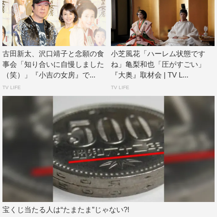
の脚本ということで、期待に応えられるよう頑張りたいと
思います。時代劇で主演を務めさせていただくのは初めて
で緊張していますが、気合を入れて頑張りたいと思いま
す。12月からの放送、どうぞご期待ください。
古田新太、沢口靖子と念願の食
小芝風花「ハーレム状態です
事会「知り合いに自慢しました
ね」亀梨和也「圧がすごい」
（笑）」『小吉の女房』で...
『大奥』取材会 | TV L...
制作統括・山本敏彦コメント
TV LIFE
TV LIFE
髙田郁さんの人気時代小説「あきない世傳 金と銀」を
2023年12月のBS2波化のオープニング時代劇として制作
できることをスタッフのひとりとして誇りに思います。ヒ
ロイン・幸を演じていただくのは、まさにこの人しかいな
いと思ってオファーした小芝風花さん。脚本は、時代劇の
名手、山本むつみさん。そして、時代劇を最も愛する現場
のスタッフたちが集まり、今、じっくりと原作ファンの皆
さんの期待に応えられるよう準備を進めています。また、
このたび、世界に誇れる日本の着物文化を扱うため、人情
宝くじ当たる人は“たまたま”じゃない?!