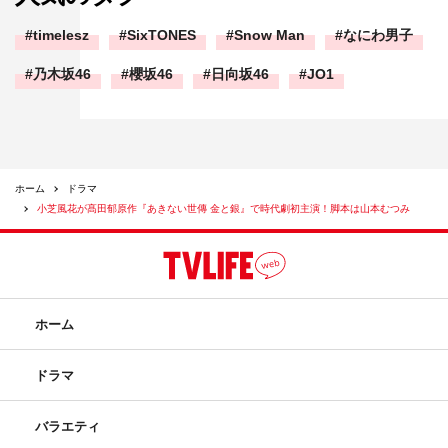
timelesz
SixTONES
Snow Man
なにわ男子
乃木坂46
櫻坂46
日向坂46
JO1
ホーム
ドラマ
小芝風花が髙田郁原作『あきない世傳 金と銀』で時代劇初主演！脚本は山本むつみ
ホーム
ドラマ
バラエティ