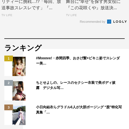
制作統括：山本敏彦（NHKエンタープライズ）、柳川強
リティーに挑戦…!?「毎回、放
舞台に“幸せ”を探す男女役に
送事故スレスレです」『...
『この花咲くや』放送決...
（NHK）
TV LIFE
TV LIFE
演出：田中健二、船谷純矢、岡野宏信、中野亮平（NHK
Recommended by
エンタープライズ）
©NHK
ランキング
#Mooove!・赤間四季、おさげ髪×ビキニ姿でスレンダ
1
ー美…
ちとせよしの、レースのセクシー衣装で美ボディ披
2
小芝風花
露 デジタル写…
小日向結衣らグラドル6人が大胆ポージング “股”特化写
3
真集「…