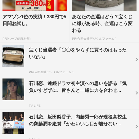
アマゾン1位の実績！380円で5
あなたの金運はどう？宝くじ
日間お試し。
に縁がある時、金運はこう変
わる
PR(ハーブ健康本舗)
PR(合同会社デジタルファーム )
宝くじ当選者「〇〇をやらずに買うのはもった
いない」
PR(合同会社デジタルファーム )
石川恋、連続ドラマ初主演への思いを語る「気
負いすぎずに、皆さんと一緒に力を合わせ...
TV LIFE
石川恋、坂田梨香子、内藤秀一郎が現役高校生
の齋藤潤を絶賛「かわいいし目が離せない...