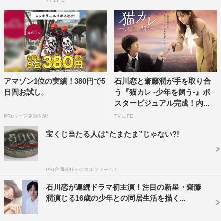
TV LIFE
アマゾン1位の実績！380円で5
石川恋と齋藤潤が手を取り合
日間お試し。
う『猫カレ -少年を飼う-』ポ
スタービジュアル完成！内...
PR(ハーブ健康本舗)
TV LIFE
宝くじ当たる人は“たまたま”じゃない?!
PR(合同会社デジタルファーム )
石川恋が連続ドラマ初主演！注目の新星・齋藤
潤演じる16歳の少年との同居生活を描く...