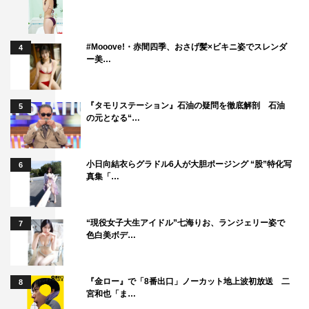
#Mooove!・赤間四季、おさげ髪×ビキニ姿でスレンダ
4
ー美…
『タモリステーション』石油の疑問を徹底解剖 石油
5
の元となる“…
小日向結衣らグラドル6人が大胆ポージング “股”特化写
6
真集「…
“現役女子大生アイドル”七海りお、ランジェリー姿で
7
色白美ボデ…
『金ロー』で「8番出口」ノーカット地上波初放送 二
8
宮和也「ま…