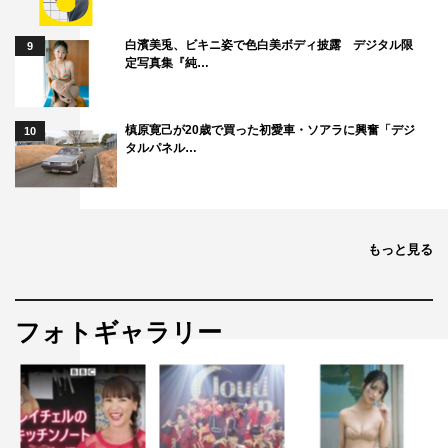
白濱美兎、ビキニ姿で色白美ボディ披露 デジタル限
9
定写真集『純…
槙原寛己が20歳で買った初愛車・ソアラに興奮「デジ
10
タルパネル…
もっと見る
フォトギャラリー