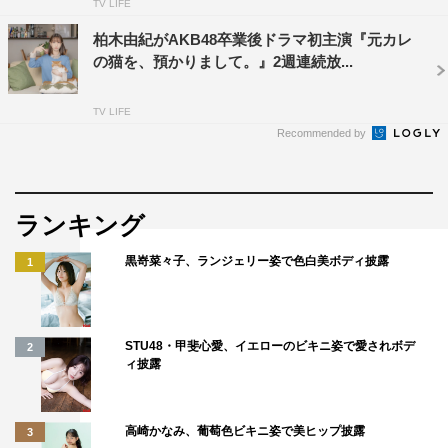
TV LIFE
柏木由紀がAKB48卒業後ドラマ初主演『元カレ
の猫を、預かりまして。』2週連続放...
TV LIFE
Recommended by
ランキング
黒嵜菜々子、ランジェリー姿で色白美ボディ披露
1
STU48・甲斐心愛、イエローのビキニ姿で愛されボデ
2
ィ披露
高崎かなみ、葡萄色ビキニ姿で美ヒップ披露
3