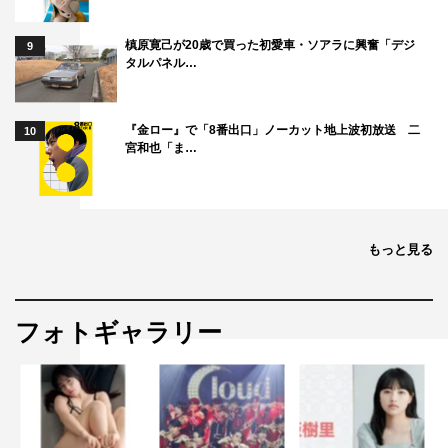
槙原寛己が20歳で買った初愛車・ソアラに興奮「デジ
9
タルパネル…
『金ロー』で「8番出口」ノーカット地上波初放送 二
10
宮和也「ま…
もっと見る
フォトギャラリー