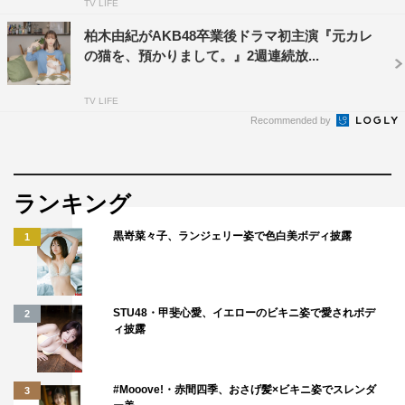
TV LIFE
柏木由紀がAKB48卒業後ドラマ初主演『元カレ
の猫を、預かりまして。』2週連続放...
TV LIFE
Recommended by
ランキング
黒嵜菜々子、ランジェリー姿で色白美ボディ披露
1
STU48・甲斐心愛、イエローのビキニ姿で愛されボデ
2
ィ披露
#Mooove!・赤間四季、おさげ髪×ビキニ姿でスレンダ
3