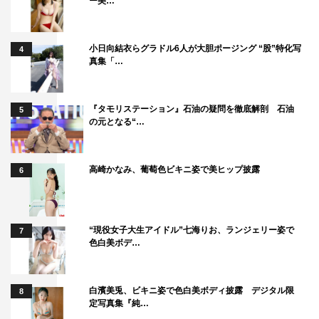
ー美…
小日向結衣らグラドル6人が大胆ポージング “股”特化写
4
真集「…
『タモリステーション』石油の疑問を徹底解剖 石油
5
の元となる“…
高崎かなみ、葡萄色ビキニ姿で美ヒップ披露
6
“現役女子大生アイドル”七海りお、ランジェリー姿で
7
色白美ボデ…
白濱美兎、ビキニ姿で色白美ボディ披露 デジタル限
8
定写真集『純…