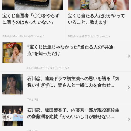
宝くじ当選者「〇〇をやらず
宝くじ当たる人だけがやって
に買うのはもったいない」
いること、教えます
PR(合同会社デジタルファーム )
PR(合同会社デジタルファーム )
“宝くじは運じゃなかった”当たる人の“共通
点”を知っただけ
PR(合同会社デジタルファーム )
石川恋、連続ドラマ初主演への思いを語る「気
負いすぎずに、皆さんと一緒に力を合わせ...
TV LIFE
石川恋、坂田梨香子、内藤秀一郎が現役高校生
の齋藤潤を絶賛「かわいいし目が離せない...