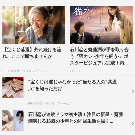
TV LIFE
【宝くじ落選】外れ続ける流
石川恋と齋藤潤が手を取り合
れ、ここで断ちませんか
う『猫カレ -少年を飼う-』ポ
スタービジュアル完成！内...
PR(合同会社デジタルファーム )
TV LIFE
“宝くじは運じゃなかった”当たる人の“共通
点”を知っただけ
PR(合同会社デジタルファーム )
石川恋が連続ドラマ初主演！注目の新星・齋藤
潤演じる16歳の少年との同居生活を描く...