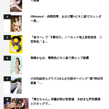
ィ披露
#Mooove!・赤間四季、おさげ髪×ビキニ姿でスレンダ
4
ー美…
『金ロー』で「8番出口」ノーカット地上波初放送 二
5
宮和也「ま…
高崎かなみ、葡萄色ビキニ姿で美ヒップ披露
6
小日向結衣らグラドル6人が大胆ポージング “股”特化写
7
真集「…
『博士ちゃん』伊藤沙莉が初登場 大好きな芦田愛菜
8
とのタッグで…