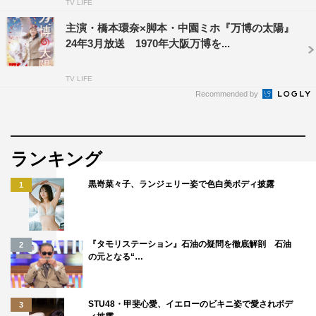
TV LIFE
主演・橋本環奈×脚本・中園ミホ『万博の太陽』
24年3月放送 1970年大阪万博を...
TV LIFE
Recommended by
ランキング
黒嵜菜々子、ランジェリー姿で色白美ボディ披露
1
『タモリステーション』石油の疑問を徹底解剖 石油
2
の元となる“…
STU48・甲斐心愛、イエローのビキニ姿で愛されボデ
3