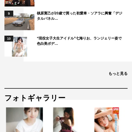
槙原寛己が20歳で買った初愛車・ソアラに興奮「デジ
9
タルパネル…
“現役女子大生アイドル”七海りお、ランジェリー姿で
10
色白美ボデ…
もっと見る
フォトギャラリー