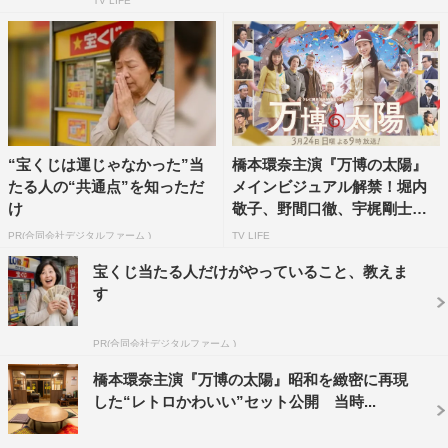
TV LIFE
“宝くじは運じゃなかった”当
橋本環奈主演『万博の太陽』
たる人の“共通点”を知っただ
メインビジュアル解禁！堀内
け
敬子、野間口徹、宇梶剛士ら
の...
PR(合同会社デジタルファーム )
TV LIFE
宝くじ当たる人だけがやっていること、教えま
す
PR(合同会社デジタルファーム )
橋本環奈主演『万博の太陽』昭和を緻密に再現
した“レトロかわいい”セット公開 当時...