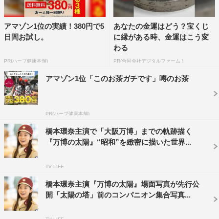
アマゾン1位の実績！380円で5
あなたの金運はどう？宝くじ
日間お試し。
に縁がある時、金運はこう変
わる
PR(ハーブ健康本舗)
PR(合同会社デジタルファーム )
アマゾン1位「このお茶ガチです」噂のお茶
PR(ハーブ健康本舗)
橋本環奈主演で「大阪万博」までの軌跡描く
『万博の太陽』“昭和”を緻密に描いた世界...
TV LIFE
橋本環奈主演『万博の太陽』場面写真が先行公
開「太陽の塔」前のコンパニオン集合写真...