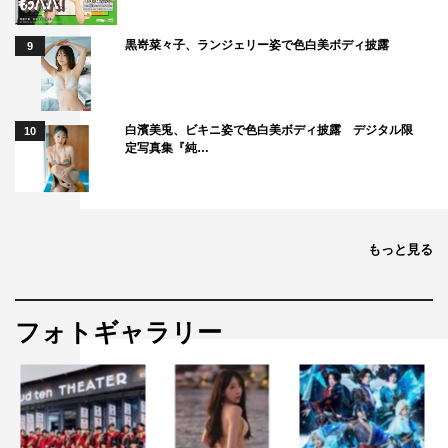
黒嵜菜々子、ランジェリー姿で色白美ボディ披露
9
白濱美兎、ビキニ姿で色白美ボディ披露 デジタル限
10
定写真集『純…
もっと見る
フォトギャラリー