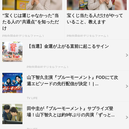
“宝くじは運じゃなかった”当
宝くじ当たる人だけがやって
たる人の“共通点”を知っただ
いること、教えます
け
PR(合同会社デジタルファーム )
PR(合同会社デジタルファーム )
【当選】金運が上がる直前に起こるサイン
PR(合同会社デジタルファーム )
山下智久主演『ブルーモーメント』FODにて次
週エピソードの先行配信が決定！ | ...
TV LIFE
田中圭が『ブルーモーメント』サプライズ登
場！山下智久とは約9年ぶりの共演「ずっと...