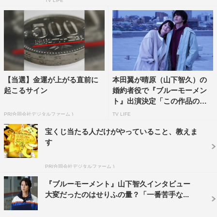
TV LIFE
【当選】金運が上がる直前に
本田翼が晴原（山下智久）の
起こるサイン
婚約者役で『ブルーモーメン
ト』出演決定「この作品のシ
リ...
PR(合同会社デジタルファーム )
TV LIFE
宝くじ当たる人だけがやっていること、教えま
す
PR(合同会社デジタルファーム )
『ブルーモーメント』山下智久インタビュー
大変だったのはせりふの量？「一番苦手な...