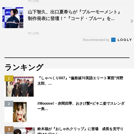
TV LIFE
山下智久、出口夏希らが『ブルーモーメント』
制作発表に登壇！“『コード・ブルー』を...
TV LIFE
Recommended by
ランキング
『しゃべくり007』“偏差値70英語エリート軍団”河野
1
太郎、…
#Mooove!・赤間四季、おさげ髪×ビキニ姿でスレンダ
2
ー美…
鈴木福が『おしゃれクリップ』に登場 成長を見守り
3