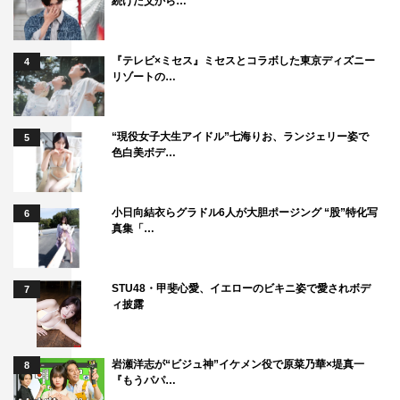
続けた父から…
『テレビ×ミセス』ミセスとコラボした東京ディズニー
4
リゾートの…
“現役女子大生アイドル”七海りお、ランジェリー姿で
5
色白美ボデ…
小日向結衣らグラドル6人が大胆ポージング “股”特化写
6
真集「…
STU48・甲斐心愛、イエローのビキニ姿で愛されボデ
7
ィ披露
岩瀬洋志が“ビジュ神”イケメン役で原菜乃華×堤真一
8
『もうパパ…