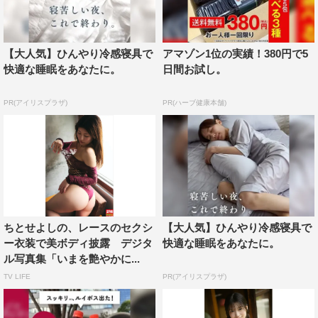
【大人気】ひんやり冷感寝具で
アマゾン1位の実績！380円で5
快適な睡眠をあなたに。
日間お試し。
PR(アイリスプラザ)
PR(ハーブ健康本舗)
ちとせよしの、レースのセクシ
【大人気】ひんやり冷感寝具で
ー衣装で美ボディ披露 デジタ
快適な睡眠をあなたに。
ル写真集「いまを艶やかに...
TV LIFE
PR(アイリスプラザ)