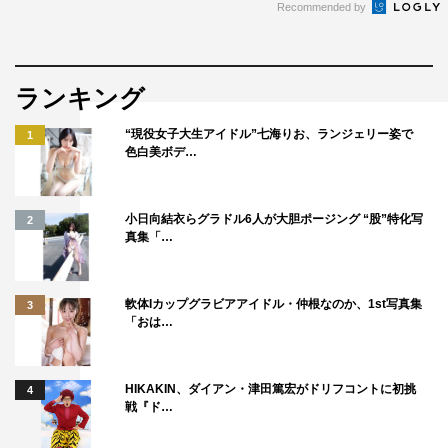
Recommended by
ランキング
“現役女子大生アイドル”七海りお、ランジェリー姿で
1
色白美ボデ…
小日向結衣らグラドル6人が大胆ポージング “股”特化写
2
真集「…
軟体Iカップグラビアアイドル・仲根なのか、1st写真集
3
「おは…
HIKAKIN、ダイアン・津田篤宏がドリフコントに初挑
4
戦『ド…