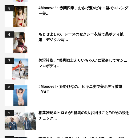
#Mooove!・赤間四季、おさげ髪×ビキニ姿でスレンダ
5
ー美…
ちとせよしの、レースのセクシー衣装で美ボディ披
6
露 デジタル写…
美澄衿依、“美脚戦士えりいちゃん”に変身してマシュ
7
マロボディ…
#Mooove!・姫野ひなの、ビキニ姿で美ボディ披露
8
『BLT…
相葉雅紀＆ヒロミが“群馬の3大お困りごと”のその後を
9
チェック…