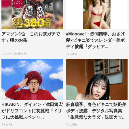
アマゾン1位「このお茶ガチで
#Mooove!・赤間四季、おさげ
す」噂のお茶
髪×ビキニ姿でスレンダー美ボ
ディ披露『グラビア...
PR(ハーブ健康本舗)
TV LIFE
HIKAKIN、ダイアン・津田篤宏
麻倉瑞季、春色ビキニで妖艶美
がドリフコントに初挑戦『ドリ
ボディ披露 デジタル写真集
フに大挑戦スペシャ...
「生意気なカラダ」誌面カッ...
TV LIFE
TV LIFE