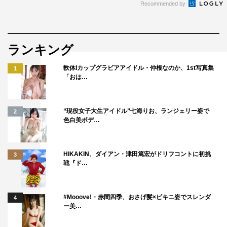
Recommended by
ランキング
軟体Iカップグラビアアイドル・仲根なのか、1st写真集
1
「おは…
“現役女子大生アイドル”七海りお、ランジェリー姿で
2
色白美ボデ…
HIKAKIN、ダイアン・津田篤宏がドリフコントに初挑
3
戦『ド…
#Mooove!・赤間四季、おさげ髪×ビキニ姿でスレンダ
4
ー美…