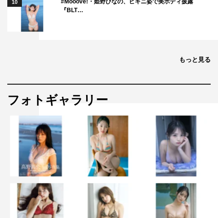
#Mooove!・姫野ひなの、ビキニ姿で美ボディ披露
10
『BLT…
もっと見る
フォトギャラリー