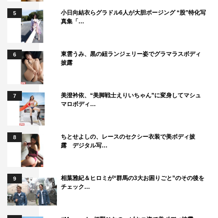
小日向結衣らグラドル6人が大胆ポージング “股”特化写
5
真集「…
東雲うみ、黒の紐ランジェリー姿でグラマラスボディ
6
披露
美澄衿依、“美脚戦士えりいちゃん”に変身してマシュ
7
マロボディ…
ちとせよしの、レースのセクシー衣装で美ボディ披
8
露 デジタル写…
相葉雅紀＆ヒロミが“群馬の3大お困りごと”のその後を
9
チェック…