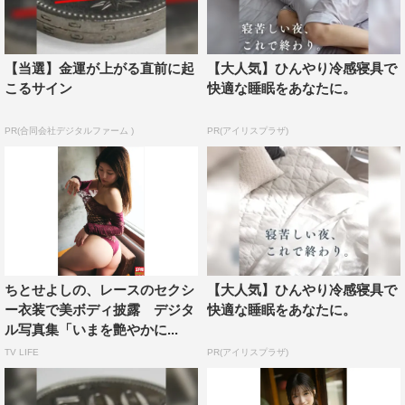
【当選】金運が上がる直前に起
【大人気】ひんやり冷感寝具で
こるサイン
快適な睡眠をあなたに。
PR(合同会社デジタルファーム )
PR(アイリスプラザ)
ちとせよしの、レースのセクシ
【大人気】ひんやり冷感寝具で
ー衣装で美ボディ披露 デジタ
快適な睡眠をあなたに。
ル写真集「いまを艶やかに...
TV LIFE
PR(アイリスプラザ)