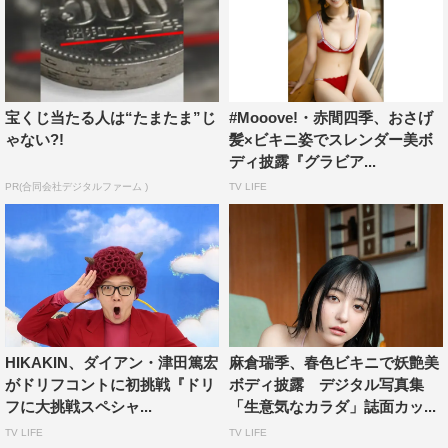
宝くじ当たる人は“たまたま”じ
#Mooove!・赤間四季、おさげ
ゃない?!
髪×ビキニ姿でスレンダー美ボ
ディ披露『グラビア...
PR(合同会社デジタルファーム )
TV LIFE
HIKAKIN、ダイアン・津田篤宏
麻倉瑞季、春色ビキニで妖艶美
がドリフコントに初挑戦『ドリ
ボディ披露 デジタル写真集
フに大挑戦スペシャ...
「生意気なカラダ」誌面カッ...
TV LIFE
TV LIFE