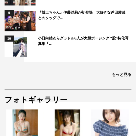
『博士ちゃん』伊藤沙莉が初登場 大好きな芦田愛菜
9
とのタッグで…
小日向結衣らグラドル6人が大胆ポージング “股”特化写
10
真集「…
もっと見る
フォトギャラリー