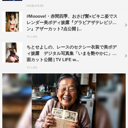
PR(森永乳業)
#Mooove!・赤間四季、おさげ髪×ビキニ姿でス
レンダー美ボディ披露『グラビアザテレビジョ
ン』アザーカット7点公開 |...
TV LIFE
ちとせよしの、レースのセクシー衣装で美ボデ
ィ披露 デジタル写真集「いまを艶やかに」誌
面カット公開 | TV LIFE w...
TV LIFE