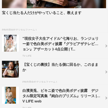
宝くじ当たる人だけがやっていること、教えます
PR(合同会社デジタルファーム )
”現役女子大生アイドル”七海りお、ランジェリ
ー姿で色白美ボディ披露『グラビアザテレビジ
ョン』アザーカット4点公開 | T...
TV LIFE
【宝くじの裏技】当たる側に回るか、このまま
か
PR(合同会社デジタルファーム )
白濱美兎、ビキニ姿で色白美ボディ披露 デジ
タル限定写真集『純白のプリズム』リリース | T
V LIFE web
TV LIFE