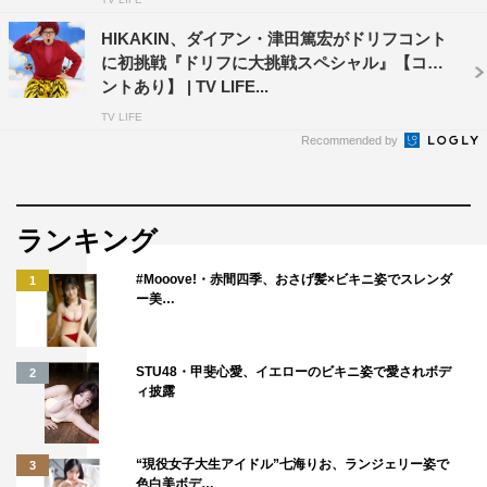
HIKAKIN、ダイアン・津田篤宏がドリフコント
に初挑戦『ドリフに大挑戦スペシャル』【コメ
ントあり】 | TV LIFE...
TV LIFE
Recommended by
ランキング
#Mooove!・赤間四季、おさげ髪×ビキニ姿でスレンダ
1
ー美…
STU48・甲斐心愛、イエローのビキニ姿で愛されボデ
2
ィ披露
“現役女子大生アイドル”七海りお、ランジェリー姿で
3
色白美ボデ…