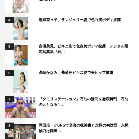
黒嵜菜々子、ランジェリー姿で色白美ボディ披露
4
白濱美兎、ビキニ姿で色白美ボディ披露 デジタル限
5
定写真集『純…
高崎かなみ、葡萄色ビキニ姿で美ヒップ披露
6
『タモリステーション』石油の疑問を徹底解剖 石油
7
の元となる“…
岡田准一がSNSで交流の梶裕貴と念願の初対面 永尾
8
柚乃は岡田…