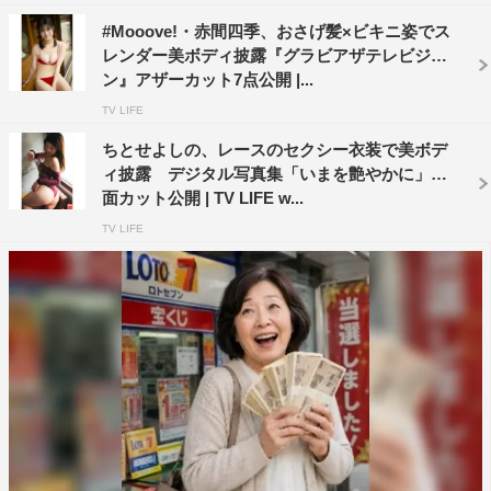
#Mooove!・赤間四季、おさげ髪×ビキニ姿でス
レンダー美ボディ披露『グラビアザテレビジョ
ン』アザーカット7点公開 |...
TV LIFE
ちとせよしの、レースのセクシー衣装で美ボデ
ィ披露 デジタル写真集「いまを艶やかに」誌
面カット公開 | TV LIFE w...
TV LIFE