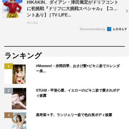
HIKAKIN、ダイアン・津田篤宏がドリフコント
に初挑戦『ドリフに大挑戦スペシャル』【コメ
ントあり】 | TV LIFE...
TV LIFE
Recommended by
ランキング
#Mooove!・赤間四季、おさげ髪×ビキニ姿でスレンダ
1
ー美…
STU48・甲斐心愛、イエローのビキニ姿で愛されボデ
2
ィ披露
黒嵜菜々子、ランジェリー姿で色白美ボディ披露
3