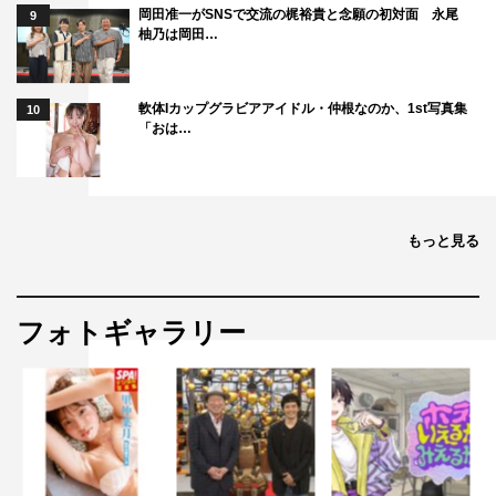
岡田准一がSNSで交流の梶裕貴と念願の初対面 永尾
9
柚乃は岡田…
軟体Iカップグラビアアイドル・仲根なのか、1st写真集
10
「おは…
もっと見る
フォトギャラリー