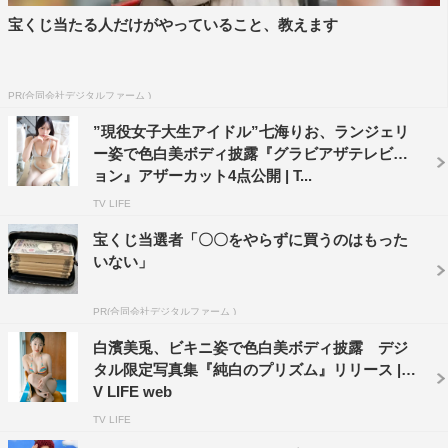
宝くじ当たる人だけがやっていること、教えます
PR(合同会社デジタルファーム )
”現役女子大生アイドル”七海りお、ランジェリ
ー姿で色白美ボディ披露『グラビアザテレビジ
ョン』アザーカット4点公開 | T...
TV LIFE
宝くじ当選者「〇〇をやらずに買うのはもった
いない」
PR(合同会社デジタルファーム )
白濱美兎、ビキニ姿で色白美ボディ披露 デジ
タル限定写真集『純白のプリズム』リリース | T
V LIFE web
TV LIFE