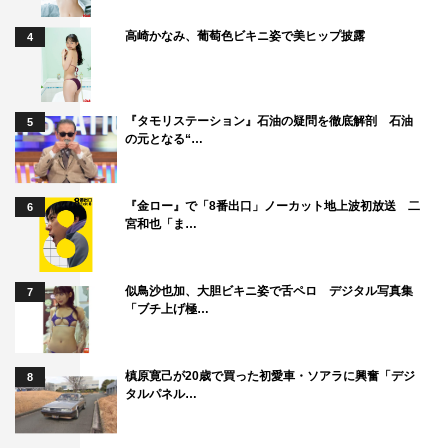
高崎かなみ、葡萄色ビキニ姿で美ヒップ披露
4
『タモリステーション』石油の疑問を徹底解剖 石油
5
の元となる“…
『金ロー』で「8番出口」ノーカット地上波初放送 二
6
宮和也「ま…
似鳥沙也加、大胆ビキニ姿で舌ペロ デジタル写真集
7
「ブチ上げ極…
槙原寛己が20歳で買った初愛車・ソアラに興奮「デジ
8
タルパネル…