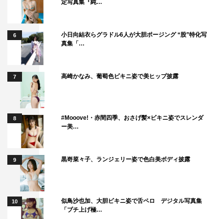
定写真集『純…
小日向結衣らグラドル6人が大胆ポージング “股”特化写
6
真集「…
高崎かなみ、葡萄色ビキニ姿で美ヒップ披露
7
#Mooove!・赤間四季、おさげ髪×ビキニ姿でスレンダ
8
ー美…
黒嵜菜々子、ランジェリー姿で色白美ボディ披露
9
似鳥沙也加、大胆ビキニ姿で舌ペロ デジタル写真集
10
「ブチ上げ極…