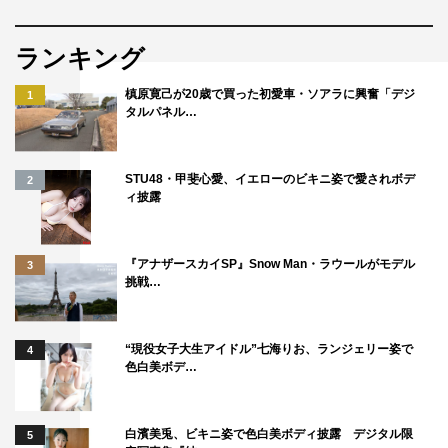
ランキング
槙原寛己が20歳で買った初愛車・ソアラに興奮「デジ
1
タルパネル…
STU48・甲斐心愛、イエローのビキニ姿で愛されボデ
2
ィ披露
『アナザースカイSP』Snow Man・ラウールがモデル
3
挑戦…
“現役女子大生アイドル”七海りお、ランジェリー姿で
4
色白美ボデ…
白濱美兎、ビキニ姿で色白美ボディ披露 デジタル限
5