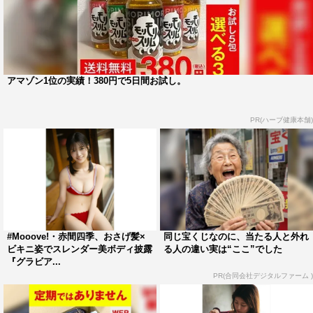
アマゾン1位の実績！380円で5日間お試し。
PR(ハーブ健康本舗)
#Mooove!・赤間四季、おさげ髪×
同じ宝くじなのに、当たる人と外れ
ビキニ姿でスレンダー美ボディ披露
る人の違い実は“ここ”でした
『グラビア...
PR(合同会社デジタルファーム )