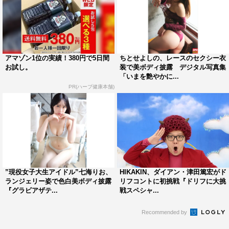
アマゾン1位の実績！380円で5日間
ちとせよしの、レースのセクシー衣
お試し。
装で美ボディ披露 デジタル写真集
「いまを艶やかに...
PR(ハーブ健康本舗)
”現役女子大生アイドル”七海りお、
HIKAKIN、ダイアン・津田篤宏がド
ランジェリー姿で色白美ボディ披露
リフコントに初挑戦『ドリフに大挑
『グラビアザテ...
戦スペシャ...
Recommended by