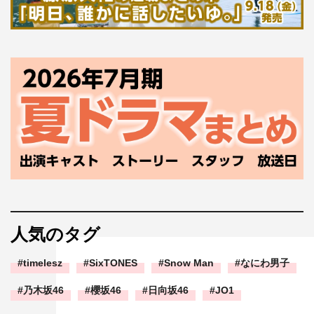
人気のタグ
timelesz
SixTONES
Snow Man
なにわ男子
乃木坂46
櫻坂46
日向坂46
JO1