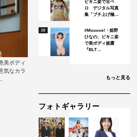
ビキニ姿で舌ペ
ロ デジタル写真
集「ブチ上げ極…
#Mooove!・姫野
10
ひなの、ビキニ姿
で美ボディ披露
『BLT…
艶美ボディ
意気なカラ
もっと見る
.
フォトギャラリー