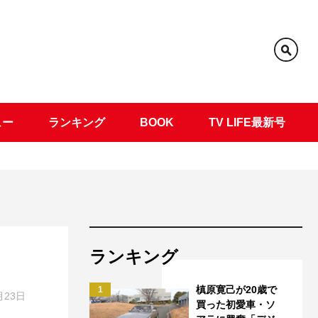
ュー
ランキング
BOOK
TV LIFE最新号
ランキング
槙原寛己が20歳で
1
月23日
買った初愛車・ソ