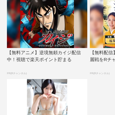
【無料アニメ】逆境無頼カイジ配信
【無料配信
中！視聴で楽天ポイント貯まる
麗戦をRチ
PR(Rチャンネル)
PR(Rチャンネル)