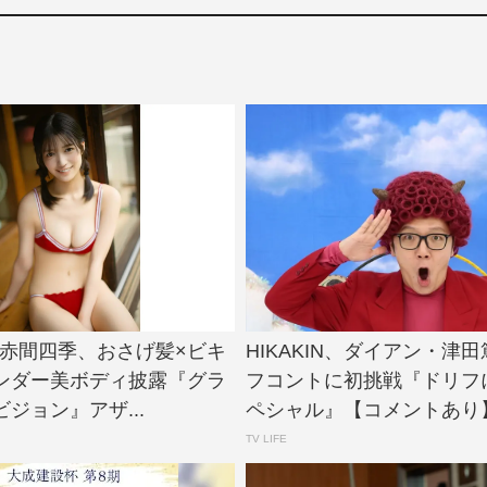
e!・赤間四季、おさげ髪×ビキ
HIKAKIN、ダイアン・津
ンダー美ボディ披露『グラ
フコントに初挑戦『ドリフ
ジョン』アザ...
ペシャル』【コメントあり】.
TV LIFE