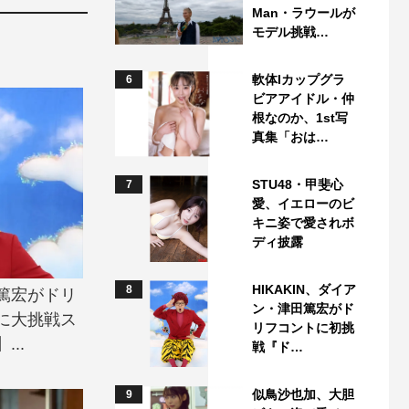
Man・ラウールが
モデル挑戦…
軟体Iカップグラ
6
ビアアイドル・仲
根なのか、1st写
真集「おは…
STU48・甲斐心
7
愛、イエローのビ
キニ姿で愛されボ
ディ披露
HIKAKIN、ダイア
8
田篤宏がドリ
ン・津田篤宏がド
に大挑戦ス
リフコントに初挑
..
戦『ド…
似鳥沙也加、大胆
9