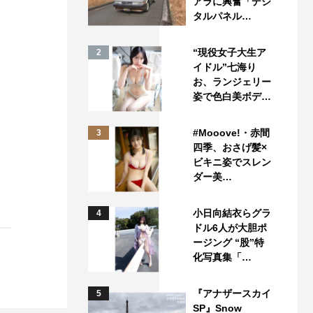
アラに興奮「デジ
タルパネル…
“現役女子大生ア
2
イドル”七海り
お、ランジェリー
姿で色白美ボデ…
#Mooove!・赤間
3
四季、おさげ髪×
ビキニ姿でスレン
ダー美…
小日向結衣らグラ
4
ドル6人が大胆ポ
ージング “股”特
化写真集「…
『アナザースカイ
5
SP』Snow