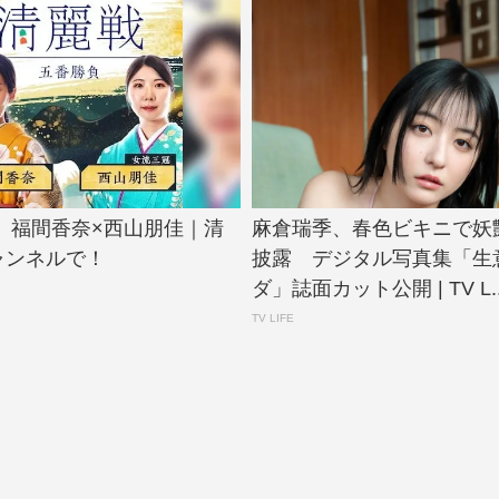
】福間香奈×西山朋佳｜清
麻倉瑞季、春色ビキニで妖
ャンネルで！
披露 デジタル写真集「生
ダ」誌面カット公開 | TV L..
TV LIFE