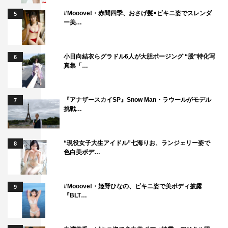
#Mooove!・赤間四季、おさげ髪×ビキニ姿でスレンダ
5
ー美…
小日向結衣らグラドル6人が大胆ポージング “股”特化写
6
真集「…
『アナザースカイSP』Snow Man・ラウールがモデル
7
挑戦…
“現役女子大生アイドル”七海りお、ランジェリー姿で
8
色白美ボデ…
#Mooove!・姫野ひなの、ビキニ姿で美ボディ披露
9
『BLT…