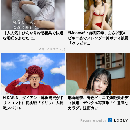
【大人気】ひんやり冷感寝具で快適
#Mooove!・赤間四季、おさげ髪×
な睡眠をあなたに。
ビキニ姿でスレンダー美ボディ披露
『グラビア...
PR(アイリスプラザ)
HIKAKIN、ダイアン・津田篤宏がド
麻倉瑞季、春色ビキニで妖艶美ボデ
リフコントに初挑戦『ドリフに大挑
ィ披露 デジタル写真集「生意気な
戦スペシャ...
カラダ」誌面カッ...
Recommended by