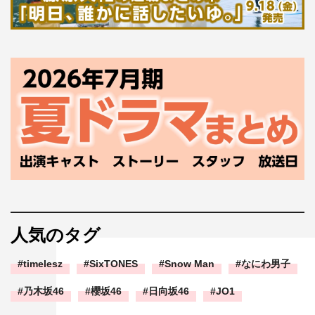
人気のタグ
timelesz
SixTONES
Snow Man
なにわ男子
乃木坂46
櫻坂46
日向坂46
JO1