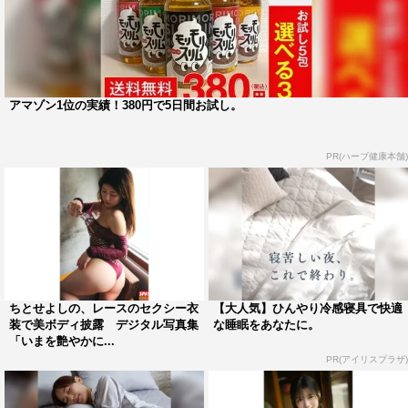
アマゾン1位の実績！380円で5日間お試し。
PR(ハーブ健康本舗)
ちとせよしの、レースのセクシー衣
【大人気】ひんやり冷感寝具で快適
装で美ボディ披露 デジタル写真集
な睡眠をあなたに。
「いまを艶やかに...
PR(アイリスプラザ)