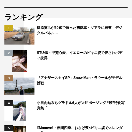
ランキング
槙原寛己が20歳で買った初愛車・ソアラに興奮「デジ
1
タルパネル…
STU48・甲斐心愛、イエローのビキニ姿で愛されボデ
2
ィ披露
『アナザースカイSP』Snow Man・ラウールがモデル
3
挑戦…
小日向結衣らグラドル6人が大胆ポージング “股”特化写
4
真集「…
#Mooove!・赤間四季、おさげ髪×ビキニ姿でスレンダ
5