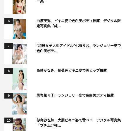
ー美…
白濱美兎、ビキニ姿で色白美ボディ披露 デジタル限
6
定写真集『純…
“現役女子大生アイドル”七海りお、ランジェリー姿で
7
色白美ボデ…
高崎かなみ、葡萄色ビキニ姿で美ヒップ披露
8
黒嵜菜々子、ランジェリー姿で色白美ボディ披露
9
似鳥沙也加、大胆ビキニ姿で舌ペロ デジタル写真集
10
「ブチ上げ極…