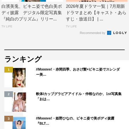
白濱美兎、ビキニ姿で色白美ボ
2026年夏ドラマ一覧｜7月期新
ディ披露 デジタル限定写真集
ドラマまとめ【キャスト・あら
『純白のプリズム』リリー...
すじ・放送日】 | ...
TV LIFE
TV LIFE
Recommended by
ランキング
#Mooove!・赤間四季、おさげ髪×ビキニ姿でスレンダ
1
ー美…
軟体Iカップグラビアアイドル・仲根なのか、1st写真集
2
「おは…
#Mooove!・姫野ひなの、ビキニ姿で美ボディ披露
3
『BLT…