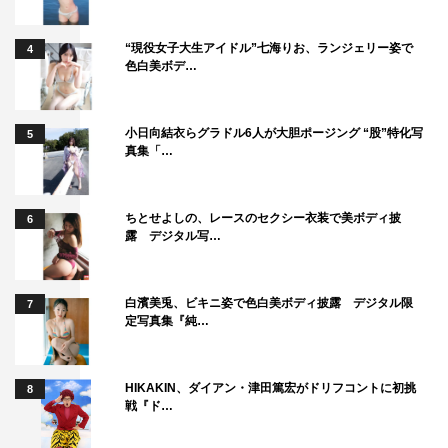
“現役女子大生アイドル”七海りお、ランジェリー姿で
4
色白美ボデ…
小日向結衣らグラドル6人が大胆ポージング “股”特化写
5
真集「…
ちとせよしの、レースのセクシー衣装で美ボディ披
6
露 デジタル写…
白濱美兎、ビキニ姿で色白美ボディ披露 デジタル限
7
定写真集『純…
HIKAKIN、ダイアン・津田篤宏がドリフコントに初挑
8
戦『ド…