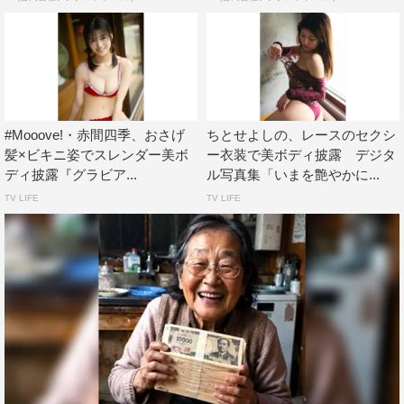
#Mooove!・赤間四季、おさげ
ちとせよしの、レースのセクシ
髪×ビキニ姿でスレンダー美ボ
ー衣装で美ボディ披露 デジタ
ディ披露『グラビア...
ル写真集「いまを艶やかに...
TV LIFE
TV LIFE