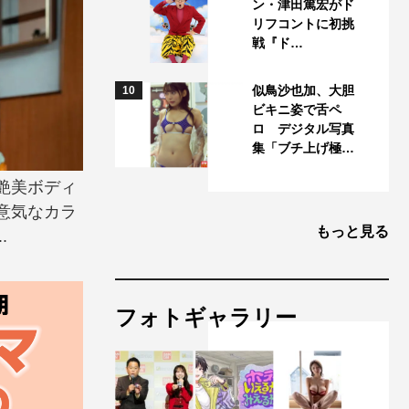
ン・津田篤宏がド
リフコントに初挑
戦『ド…
似鳥沙也加、大胆
10
ビキニ姿で舌ペ
ロ デジタル写真
集「ブチ上げ極…
艶美ボディ
意気なカラ
もっと見る
.
フォトギャラリー