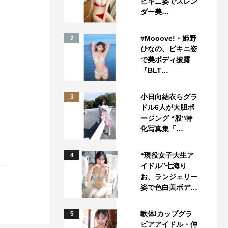
ビキニ姿でスレン
ダー美…
#Mooove!・姫野
2
ひなの、ビキニ姿
で美ボディ披露
『BLT…
小日向結衣らグラ
3
ドル6人が大胆ポ
ージング “股”特
化写真集「…
“現役女子大生ア
4
イドル”七海り
お、ランジェリー
姿で色白美ボデ…
軟体Iカップグラ
5
ビアアイドル・仲