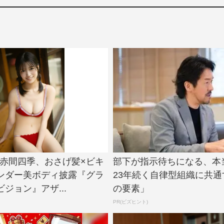
e!・赤間四季、おさげ髪×ビキ
部下が指示待ちになる、本
ンダー美ボディ披露『グラ
23年続く自律型組織に共通
ジョン』アザ...
の要素」
PR(ビズヒント)