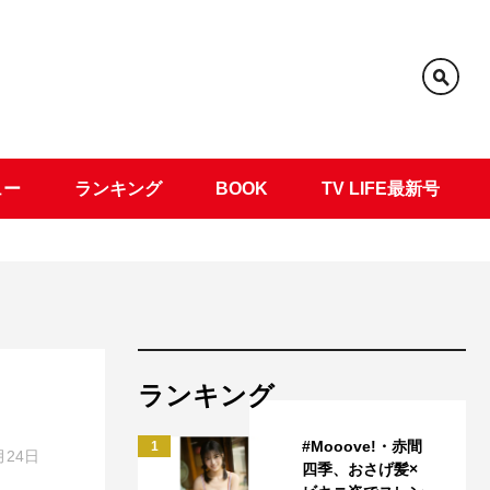
ュー
ランキング
BOOK
TV LIFE最新号
ランキング
#Mooove!・赤間
1
月24日
四季、おさげ髪×