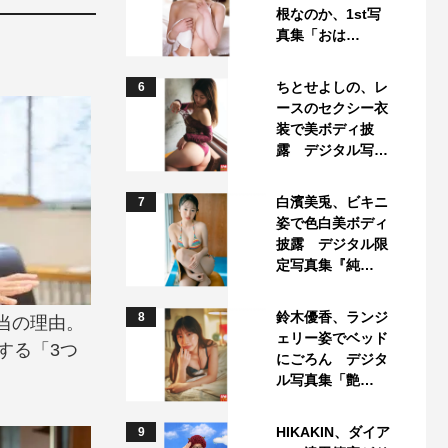
根なのか、1st写
真集「おは…
ちとせよしの、レ
6
ースのセクシー衣
装で美ボディ披
露 デジタル写…
白濱美兎、ビキニ
7
姿で色白美ボディ
披露 デジタル限
定写真集『純…
鈴木優香、ランジ
8
当の理由。
ェリー姿でベッド
する「3つ
にごろん デジタ
ル写真集「艶…
HIKAKIN、ダイア
9