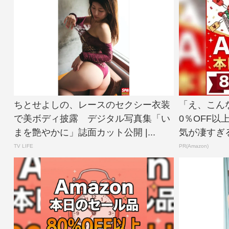
ちとせよしの、レースのセクシー衣装
「え、こん
で美ボディ披露 デジタル写真集「い
0％OFF以
まを艶やかに」誌面カット公開 |...
気が凄すぎ
TV LIFE
PR(Amazon)