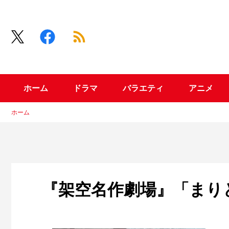
ホーム
ドラマ
バラエティ
アニメ
ホーム
『架空名作劇場』「まり