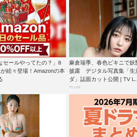
なセールやってたの？」8
麻倉瑞季、春色ビキニで妖
上が続々登場！Amazonの本
披露 デジタル写真集「生
る
ダ」誌面カット公開 | TV L..
TV LIFE