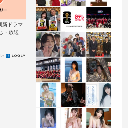
月期新ドラマ
じ・放送
 by