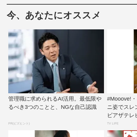
今、あなたにオススメ
管理職に求められるAI活用。最低限や
#Mooov
るべき3つのことと、NGな自己認識
ニ姿でスレ
ビアザテレビ
PR(ビズヒント)
TV LIFE