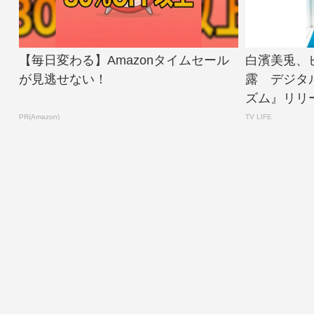
【毎日変わる】Amazonタイムセール
白濱美兎、
が見逃せない！
露 デジタ
ズム』リリース 
PR(Amazon)
TV LIFE