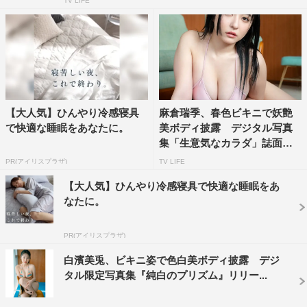
TV LIFE
【大人気】ひんやり冷感寝具
麻倉瑞季、春色ビキニで妖艶
で快適な睡眠をあなたに。
美ボディ披露 デジタル写真
集「生意気なカラダ」誌面カ
ッ...
PR(アイリスプラザ)
TV LIFE
【大人気】ひんやり冷感寝具で快適な睡眠をあ
なたに。
PR(アイリスプラザ)
白濱美兎、ビキニ姿で色白美ボディ披露 デジ
タル限定写真集『純白のプリズム』リリー...