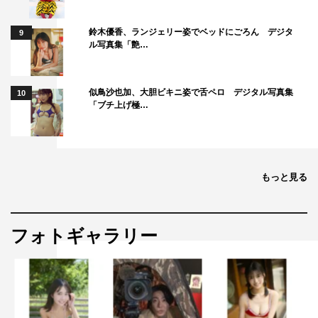
鈴木優香、ランジェリー姿でベッドにごろん デジタ
9
ル写真集「艶…
似鳥沙也加、大胆ビキニ姿で舌ペロ デジタル写真集
10
「ブチ上げ極…
もっと見る
フォトギャラリー