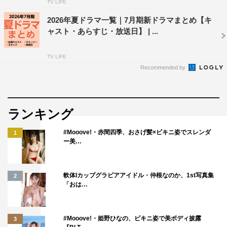
TV LIFE
2026年夏ドラマ一覧｜7月期新ドラマまとめ【キ
ャスト・あらすじ・放送日】 | ...
TV LIFE
Recommended by
ランキング
#Mooove!・赤間四季、おさげ髪×ビキニ姿でスレンダ
1
ー美…
軟体Iカップグラビアアイドル・仲根なのか、1st写真集
2
「おは…
#Mooove!・姫野ひなの、ビキニ姿で美ボディ披露
3