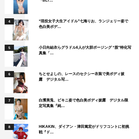
『BLT…
“現役女子大生アイドル”七海りお、ランジェリー姿で
4
色白美ボデ…
小日向結衣らグラドル6人が大胆ポージング “股”特化写
5
真集「…
ちとせよしの、レースのセクシー衣装で美ボディ披
6
露 デジタル写…
白濱美兎、ビキニ姿で色白美ボディ披露 デジタル限
7
定写真集『純…
HIKAKIN、ダイアン・津田篤宏がドリフコントに初挑
8
戦『ド…