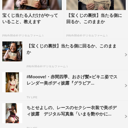
宝くじ当たる人だけがやって
【宝くじの裏技】当たる側に
いること、教えます
回るか、このままか
PR(合同会社デジタルファーム )
PR(合同会社デジタルファーム )
【宝くじの裏技】当たる側に回るか、このまま
か
PR(合同会社デジタルファーム )
#Mooove!・赤間四季、おさげ髪×ビキニ姿でス
レンダー美ボディ披露『グラビア...
TV LIFE
ちとせよしの、レースのセクシー衣装で美ボデ
ィ披露 デジタル写真集「いまを艶やかに...