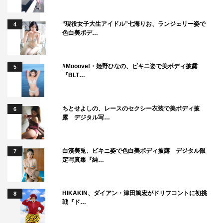
“現役女子大生アイドル”七海りお、ランジェリー姿で
4
色白美ボデ…
#Mooove!・姫野ひなの、ビキニ姿で美ボディ披露
5
『BLT…
ちとせよしの、レースのセクシー衣装で美ボディ披
6
露 デジタル写…
白濱美兎、ビキニ姿で色白美ボディ披露 デジタル限
7
定写真集『純…
HIKAKIN、ダイアン・津田篤宏がドリフコントに初挑
8
戦『ド…