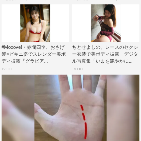
#Mooove!・赤間四季、おさげ
ちとせよしの、レースのセクシ
髪×ビキニ姿でスレンダー美ボ
ー衣装で美ボディ披露 デジタ
ディ披露『グラビア...
ル写真集「いまを艶やかに...
TV LIFE
TV LIFE