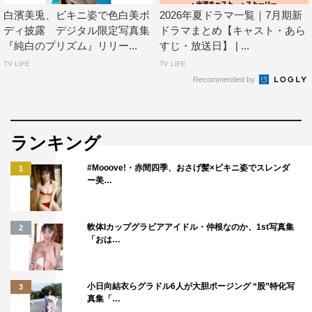
白濱美兎、ビキニ姿で色白美ボ
2026年夏ドラマ一覧｜7月期新
ディ披露 デジタル限定写真集
ドラマまとめ【キャスト・あら
『純白のプリズム』リリー...
すじ・放送日】 | ...
TV LIFE
TV LIFE
Recommended by
ランキング
#Mooove!・赤間四季、おさげ髪×ビキニ姿でスレンダ
1
ー美…
軟体Iカップグラビアアイドル・仲根なのか、1st写真集
2
「おは…
小日向結衣らグラドル6人が大胆ポージング “股”特化写
3
真集「…