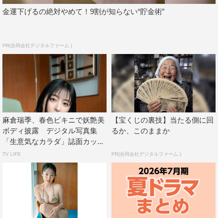
金運下げるの絶対やめて！9割が知らない“貯金術”
PR(合同会社デジタルファーム )
麻倉瑞季、春色ビキニで妖艶美
【宝くじの裏技】当たる側に回
ボディ披露 デジタル写真集
るか、このままか
「生意気なカラダ」誌面カッ...
TV LIFE
PR(合同会社デジタルファーム )