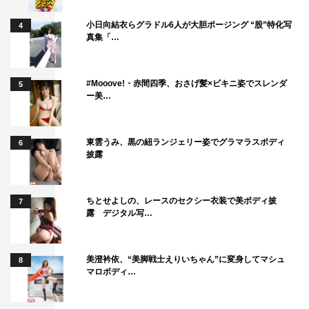
小日向結衣らグラドル6人が大胆ポージング “股”特化写
4
真集「…
#Mooove!・赤間四季、おさげ髪×ビキニ姿でスレンダ
5
ー美…
東雲うみ、黒の紐ランジェリー姿でグラマラスボディ
6
披露
ちとせよしの、レースのセクシー衣装で美ボディ披
7
露 デジタル写…
美澄衿依、“美脚戦士えりいちゃん”に変身してマシュ
8
マロボディ…