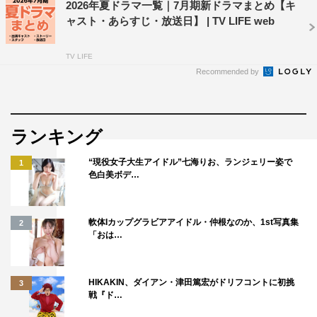
2026年夏ドラマ一覧｜7月期新ドラマまとめ【キ
ャスト・あらすじ・放送日】 | TV LIFE web
TV LIFE
Recommended by
ランキング
“現役女子大生アイドル”七海りお、ランジェリー姿で
1
色白美ボデ…
軟体Iカップグラビアアイドル・仲根なのか、1st写真集
2
「おは…
HIKAKIN、ダイアン・津田篤宏がドリフコントに初挑
3
戦『ド…