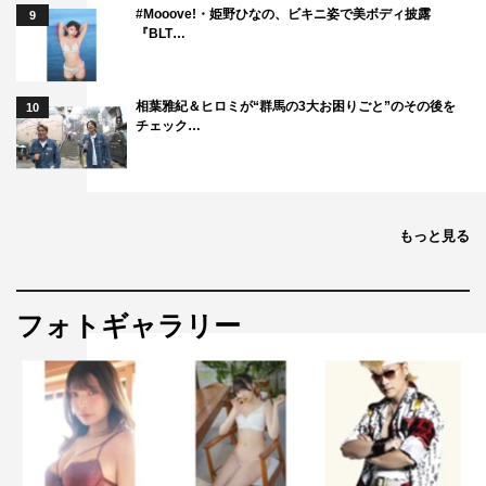
#Mooove!・姫野ひなの、ビキニ姿で美ボディ披露
9
『BLT…
相葉雅紀＆ヒロミが“群馬の3大お困りごと”のその後を
10
チェック…
もっと見る
フォトギャラリー