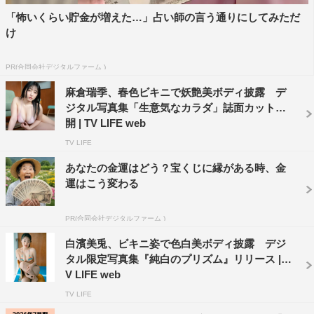
「怖いくらい貯金が増えた…」占い師の言う通りにしてみただ
け
PR(合同会社デジタルファーム )
麻倉瑞季、春色ビキニで妖艶美ボディ披露 デ
ジタル写真集「生意気なカラダ」誌面カット公
開 | TV LIFE web
TV LIFE
あなたの金運はどう？宝くじに縁がある時、金
運はこう変わる
PR(合同会社デジタルファーム )
白濱美兎、ビキニ姿で色白美ボディ披露 デジ
タル限定写真集『純白のプリズム』リリース | T
V LIFE web
TV LIFE