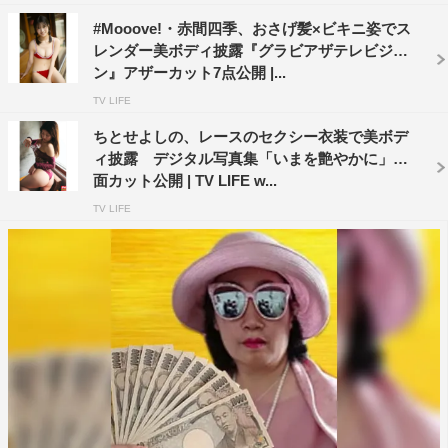
#Mooove!・赤間四季、おさげ髪×ビキニ姿でス
レンダー美ボディ披露『グラビアザテレビジョ
ン』アザーカット7点公開 |...
TV LIFE
ちとせよしの、レースのセクシー衣装で美ボデ
ィ披露 デジタル写真集「いまを艶やかに」誌
面カット公開 | TV LIFE w...
TV LIFE