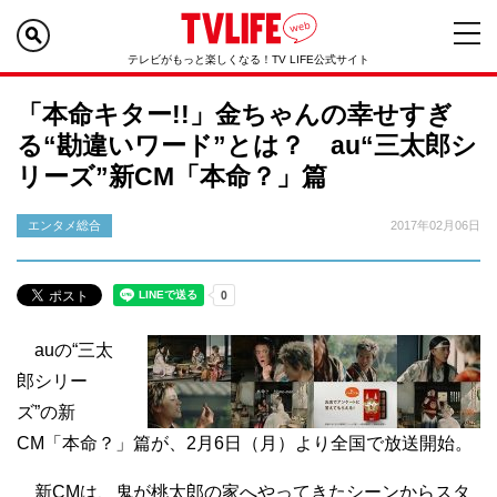
テレビがもっと楽しくなる！TV LIFE公式サイト
「本命キター!!」金ちゃんの幸せすぎ
る“勘違いワード”とは？ au“三太郎シ
リーズ”新CM「本命？」篇
エンタメ総合
2017年02月06日
auの“三太
郎シリー
ズ”の新
CM「本命？」篇が、2月6日（月）より全国で放送開始。
新CMは、鬼が桃太郎の家へやってきたシーンからスタ