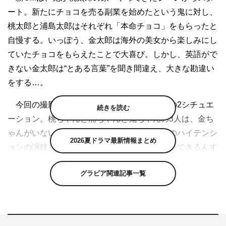
ート。新たにチョコを売る副業を始めたという鬼に対し、
桃太郎と浦島太郎はそれぞれ「本命チョコ」をもらったと
自慢する。いっぽう、金太郎は海外の美女から楽しみにし
ていたチョコをもらえたことで大喜び。しかし、英語がで
きない金太郎は“とある言葉”を聞き間違え、大きな勘違い
をする…。
今回の撮影では、桃太郎の家と金太郎の家の2シチュエ
続きを読む
ーション。桃ちゃんと浦ちゃんと鬼ちゃんの3人は、金ち
ゃんがいない寂しさも感じつつもいつも通りのハイテンシ
2026夏ドラマ最新情報まとめ
ョンの演技を。鬼ちゃんの「金ちゃんって英語できるんす
か？」という質問に対し、自由すぎるアドリブ合戦が。
グラビア関連記事一覧
「I don’t knowしか言えないYo！」と浦ちゃんがラップ調
で返すと、すかさず「Yeah!」と合いの手を入れる鬼ちゃ
ん。しかし、桃ちゃんの「王手」という冷静なひと言に
「えっ」とラップをやめ、将棋盤を見つめる2人…という