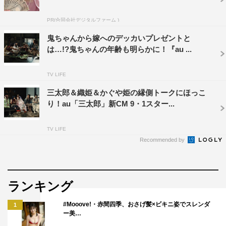
PR(合同会社デジタルファーム )
鬼ちゃんから嫁へのデッカいプレゼントと
は…!?鬼ちゃんの年齢も明らかに！『au ...
TV LIFE
三太郎＆織姫＆かぐや姫の縁側トークにほっこ
り！au「三太郎」新CM 9・1スター...
TV LIFE
Recommended by
ランキング
#Mooove!・赤間四季、おさげ髪×ビキニ姿でスレンダ
1
ー美…