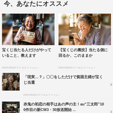
今、あなたにオススメ
ようなコントのような展開に現場は笑いに包まれていた。
いっぽう、片思いの金ちゃんは海外の美女との共演にドキ
ドキ。「Home-made」を「本命」と聞き間違える痛恨の
ミスも勘違いしたら止まらない金ちゃん。「本命！本
命！」と叫びながら大喜びする演技に、またも現場は笑い
に包まれた。
また、2月6日（月）より、森永製菓の定番チョコレート
宝くじ当たる人だけがやって
【宝くじの裏技】当たる側に
いること、教えます
回るか、このままか
「ダース」とバレンタイン時期に合せた特別コラボレーシ
ョンが実施。auの店舗に来店しアンケートに回答した方
PR(合同会社デジタルファーム )
PR(合同会社デジタルファーム )
に、もらってうれしいauオリジナルパッケージの「本命ダ
「現実…？」〇〇をしただけで貧困主婦が宝く
ース」をプレゼント。その「本命ダース」の裏面のQRコ
じ当選
ードから、鬼ちゃんスペシャルムービー（スマートフォン
のみ対応）も楽しめる。
PR(合同会社デジタルファーム )
『本命ダース』新CM「本命？」篇はオンエア中！
赤鬼の初恋の相手はあの声の主！au“三太郎”10
0作目の新CM3・30放送開始 ...
スペシャルサイト：