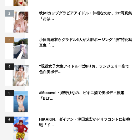
軟体Iカップグラビアアイドル・仲根なのか、1st写真集
2
「おは…
小日向結衣らグラドル6人が大胆ポージング “股”特化写
3
真集「…
“現役女子大生アイドル”七海りお、ランジェリー姿で
4
色白美ボデ…
#Mooove!・姫野ひなの、ビキニ姿で美ボディ披露
5
『BLT…
HIKAKIN、ダイアン・津田篤宏がドリフコントに初挑
6
戦『ド…