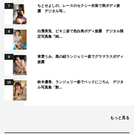
ちとせよしの、レースのセクシー衣装で美ボディ披
7
露 デジタル写…
白濱美兎、ビキニ姿で色白美ボディ披露 デジタル限
8
定写真集『純…
東雲うみ、黒の紐ランジェリー姿でグラマラスボディ
9
披露
鈴木優香、ランジェリー姿でベッドにごろん デジタ
10
ル写真集「艶…
もっと見る