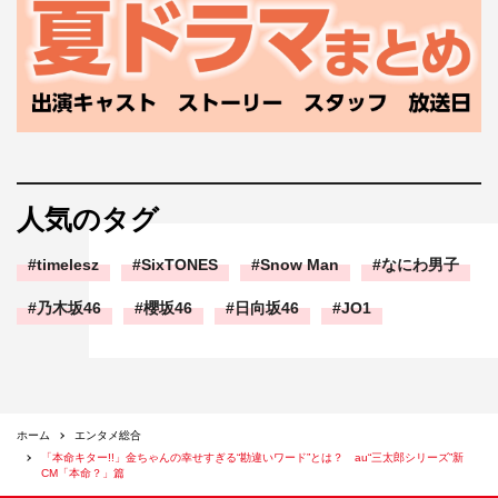
人気のタグ
timelesz
SixTONES
Snow Man
なにわ男子
乃木坂46
櫻坂46
日向坂46
JO1
ホーム
エンタメ総合
「本命キター!!」金ちゃんの幸せすぎる“勘違いワード”とは？ au“三太郎シリーズ”新
CM「本命？」篇