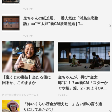
https://youtu.be/lD-n-FjodJo
TV LIFE
鬼ちゃんの紙芝居、一番人気は「浦島失恋物
語」au“三太郎”新CM放送開始 | T...
TV LIFE
【宝くじの裏技】当たる側に
金ちゃんが、再び“金太
回るか、このままか
郎”に！？au新CM「スターか
ぐや姫」篇、2・10よりOA...
PR(合同会社デジタルファーム )
TV LIFE
「怖いくらい貯金が増えた…」占い師の言う通
りにしてみただけ