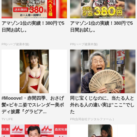
アマゾン1位の実績！380円で5
アマゾン1位の実績！380円で5
日間お試し。
日間お試し。
PR(ハーブ健康本舗)
PR(ハーブ健康本舗)
#Mooove!・赤間四季、おさげ
同じ宝くじなのに、当たる人と
髪×ビキニ姿でスレンダー美ボ
外れる人の違い実は“ここ”でし
ディ披露『グラビア...
た
TV LIFE
PR(合同会社デジタルファーム )