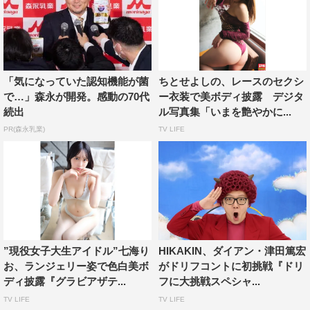
「気になっていた認知機能が菌
ちとせよしの、レースのセクシ
で…」森永が開発。感動の70代
ー衣装で美ボディ披露 デジタ
続出
ル写真集「いまを艶やかに...
PR(森永乳業)
TV LIFE
”現役女子大生アイドル”七海り
HIKAKIN、ダイアン・津田篤宏
お、ランジェリー姿で色白美ボ
がドリフコントに初挑戦『ドリ
ディ披露『グラビアザテ...
フに大挑戦スペシャ...
TV LIFE
TV LIFE