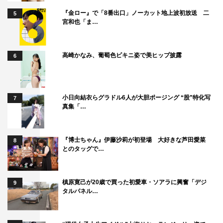
『金ロー』で「8番出口」ノーカット地上波初放送 二
5
宮和也「ま…
高崎かなみ、葡萄色ビキニ姿で美ヒップ披露
6
小日向結衣らグラドル6人が大胆ポージング “股”特化写
7
真集「…
『博士ちゃん』伊藤沙莉が初登場 大好きな芦田愛菜
8
とのタッグで…
槙原寛己が20歳で買った初愛車・ソアラに興奮「デジ
9
タルパネル…