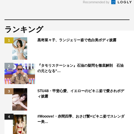
Recommended by
ランキング
黒嵜菜々子、ランジェリー姿で色白美ボディ披露
1
『タモリステーション』石油の疑問を徹底解剖 石油
2
の元となる“…
STU48・甲斐心愛、イエローのビキニ姿で愛されボデ
3
ィ披露
#Mooove!・赤間四季、おさげ髪×ビキニ姿でスレンダ
4
ー美…