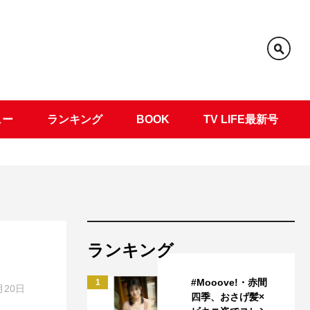
ュー
ランキング
BOOK
TV LIFE最新号
ランキング
#Mooove!・赤間
1
月20日
四季、おさげ髪×