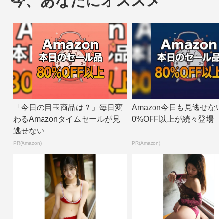
今、あなたにオススメ
「今日の目玉商品は？」毎日変
Amazon今日も見逃せな
わるAmazonタイムセールが見
0%OFF以上が続々登場
逃せない
PR(Amazon)
PR(Amazon)