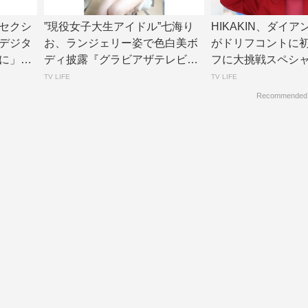
セクシ
”現役女子大生アイドル”七海り
HIKAKIN、ダイ
デジタ
お、ランジェリー姿で色白美ボ
がドリフコントに
に」誌
ディ披露『グラビアザテレビジ
フに大挑戦スペシ
ョン』アザーカ...
ントあり】...
TV LIFE
TV LIFE
Recommended