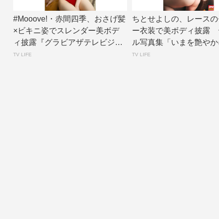
#Mooove!・赤間四季、おさげ髪
ちとせよしの、レースの
×ビキニ姿でスレンダー美ボデ
ー衣装で美ボディ披露 
ィ披露『グラビアザテレビジョ
ル写真集「いまを艶やか
ン』アザ...
面カット公開 |...
TV LIFE
TV LIFE