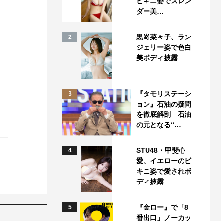
ビキニ姿でスレン
ダー美…
黒嵜菜々子、ラン
2
ジェリー姿で色白
美ボディ披露
『タモリステーシ
3
ョン』石油の疑問
を徹底解剖 石油
の元となる“…
STU48・甲斐心
4
愛、イエローのビ
キニ姿で愛されボ
ディ披露
『金ロー』で「8
5
番出口」ノーカッ