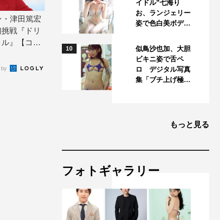
イドル”七海り
お、ランジェリー
アン・津田篤宏
姿で色白美ボデ…
初挑戦『ドリ
ャル』【コメ
似鳥沙也加、大胆
10
ビキニ姿で舌ペ
 by
ロ デジタル写真
集「ブチ上げ極…
もっと見る
フォトギャラリー