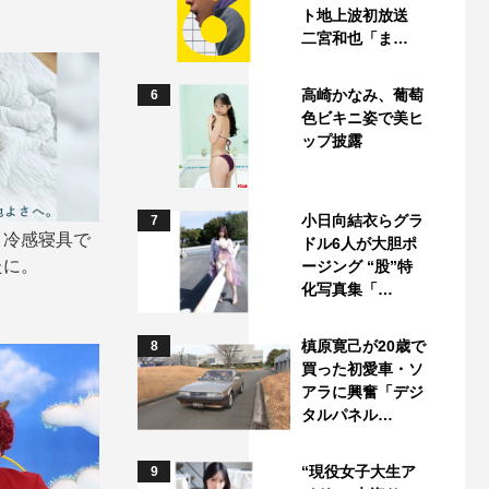
ト地上波初放送
二宮和也「ま…
高崎かなみ、葡萄
6
色ビキニ姿で美ヒ
ップ披露
小日向結衣らグラ
7
り冷感寝具で
ドル6人が大胆ポ
たに。
ージング “股”特
化写真集「…
槙原寛己が20歳で
8
買った初愛車・ソ
アラに興奮「デジ
タルパネル…
“現役女子大生ア
9