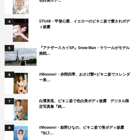
色白美ボデ…
STU48・甲斐心愛、イエローのビキニ姿で愛されボデ
4
ィ披露
『アナザースカイSP』Snow Man・ラウールがモデル
5
挑戦…
#Mooove!・赤間四季、おさげ髪×ビキニ姿でスレンダ
6
ー美…
白濱美兎、ビキニ姿で色白美ボディ披露 デジタル限
7
定写真集『純…
#Mooove!・姫野ひなの、ビキニ姿で美ボディ披露
8
『BLT…