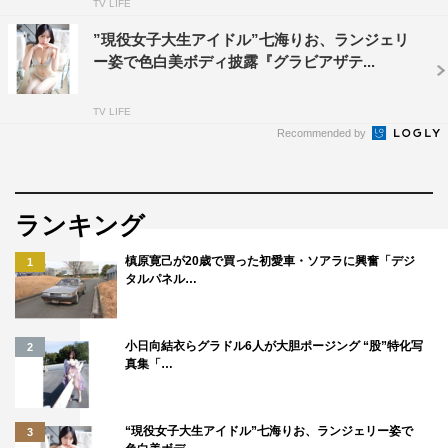
TV LIFE
”現役女子大生アイドル”七海りお、ランジェリ
ー姿で色白美ボディ披露『グラビアザテ...
TV LIFE
Recommended by
ランキング
槙原寛己が20歳で買った初愛車・ソアラに興奮「デジ
1
タルパネル…
小日向結衣らグラドル6人が大胆ポージング “股”特化写
2
真集「…
“現役女子大生アイドル”七海りお、ランジェリー姿で
3