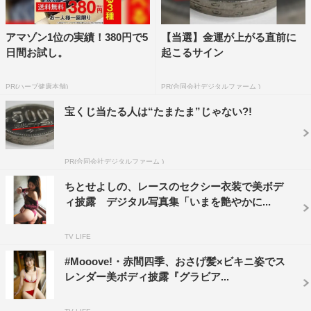
アマゾン1位の実績！380円で5
【当選】金運が上がる直前に
日間お試し。
起こるサイン
PR(ハーブ健康本舗)
PR(合同会社デジタルファーム )
宝くじ当たる人は“たまたま”じゃない?!
PR(合同会社デジタルファーム )
ちとせよしの、レースのセクシー衣装で美ボデ
ィ披露 デジタル写真集「いまを艶やかに...
TV LIFE
#Mooove!・赤間四季、おさげ髪×ビキニ姿でス
レンダー美ボディ披露『グラビア...