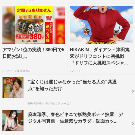
TV LIFE
アマゾン1位の実績！380円で5
HIKAKIN、ダイアン・津田篤
日間お試し。
宏がドリフコントに初挑戦
『ドリフに大挑戦スペシャ...
PR(ハーブ健康本舗)
TV LIFE
“宝くじは運じゃなかった”当たる人の“共通
点”を知っただけ
PR(合同会社デジタルファーム )
麻倉瑞季、春色ビキニで妖艶美ボディ披露 デ
ジタル写真集「生意気なカラダ」誌面カッ...