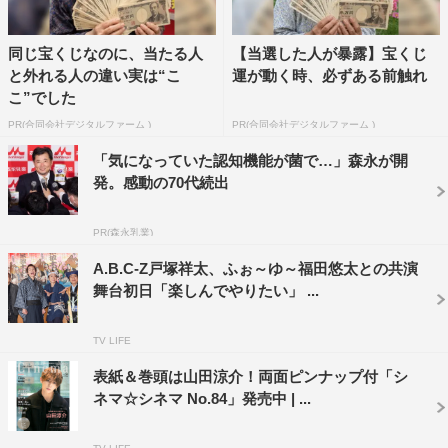
同じ宝くじなのに、当たる人
【当選した人が暴露】宝くじ
と外れる人の違い実は“こ
運が動く時、必ずある前触れ
こ”でした
PR(合同会社デジタルファーム )
PR(合同会社デジタルファーム )
「気になっていた認知機能が菌で…」森永が開
発。感動の70代続出
PR(森永乳業)
A.B.C-Z戸塚祥太、ふぉ～ゆ～福田悠太との共演
舞台初日「楽しんでやりたい」 ...
TV LIFE
表紙＆巻頭は山田涼介！両面ピンナップ付「シ
ネマ☆シネマ No.84」発売中 | ...