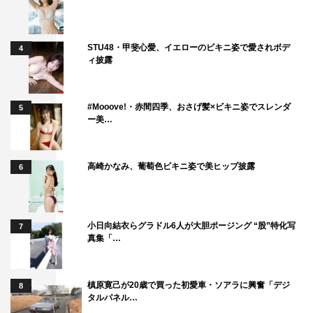
STU48・甲斐心愛、イエローのビキニ姿で愛されボデ
4
ィ披露
#Mooove!・赤間四季、おさげ髪×ビキニ姿でスレンダ
5
ー美…
高崎かなみ、葡萄色ビキニ姿で美ヒップ披露
6
小日向結衣らグラドル6人が大胆ポージング “股”特化写
7
真集「…
槙原寛己が20歳で買った初愛車・ソアラに興奮「デジ
8
タルパネル…