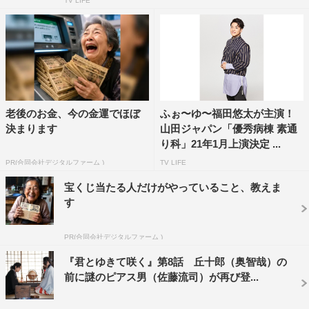
TV LIFE
老後のお金、今の金運でほぼ
ふぉ〜ゆ〜福田悠太が主演！
決まります
山田ジャパン「優秀病棟 素通
り科」21年1月上演決定 ...
PR(合同会社デジタルファーム )
TV LIFE
宝くじ当たる人だけがやっていること、教えま
す
PR(合同会社デジタルファーム )
『君とゆきて咲く』第8話 丘十郎（奥智哉）の
前に謎のピアス男（佐藤流司）が再び登...