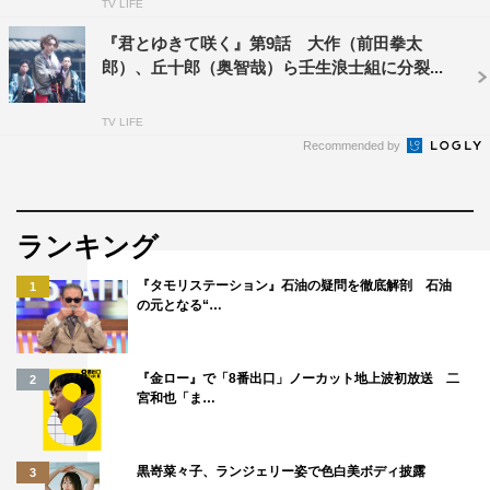
TV LIFE
『君とゆきて咲く』第9話 大作（前田拳太
郎）、丘十郎（奥智哉）ら壬生浪士組に分裂...
TV LIFE
Recommended by
ランキング
『タモリステーション』石油の疑問を徹底解剖 石油
1
の元となる“…
『金ロー』で「8番出口」ノーカット地上波初放送 二
2
宮和也「ま…
黒嵜菜々子、ランジェリー姿で色白美ボディ披露
3