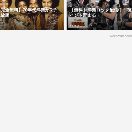
完全無料】70年代洋楽がRチ
【無料】洋楽ロック配信中！視
見放題
イント貯まる
PR(Rチャンネル)
Recommended