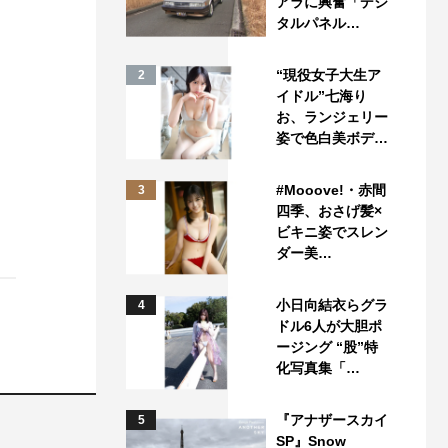
アラに興奮「デジ
タルパネル…
“現役女子大生ア
2
イドル”七海り
お、ランジェリー
姿で色白美ボデ…
#Mooove!・赤間
3
四季、おさげ髪×
ビキニ姿でスレン
ダー美…
小日向結衣らグラ
4
ドル6人が大胆ポ
ージング “股”特
化写真集「…
『アナザースカイ
5
SP』Snow