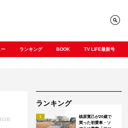
ュー
ランキング
BOOK
TV LIFE最新号
ランキング
槙原寛己が20歳で
1
月11日
買った初愛車・ソ