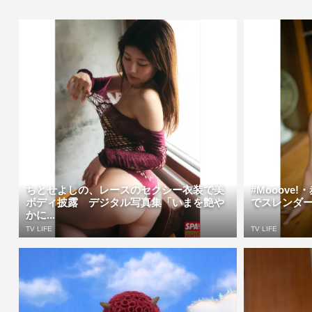
ちとせよしの、レースのセクシー衣装で美
#Mooove
ボディ披露 デジタル写真集「いまを艶や
でスレンダー
かに...
TV LIFE
TV LIFE