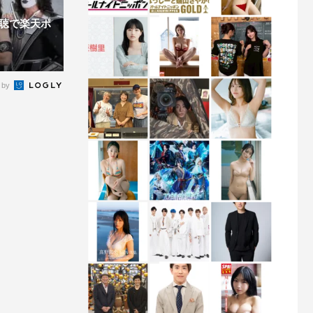
聴で楽天ポ
 by