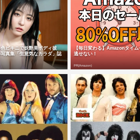
春色ビキニで妖艶美ボディ披
【毎日変わる】Amazonタイ
ル写真集「生意気なカラダ」誌
逃せない！
PR(Amazon)