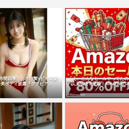
!・赤間四季、おさげ髪×ビキニ姿
「え、こんなセールやってたの？
美ボディ披露『グラビア...
F以上が続々登場！Amazonの本気
PR(Amazon)