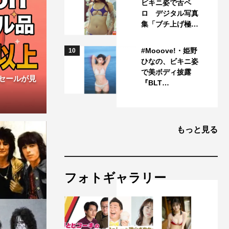
ビキニ姿で舌ペ
ロ デジタル写真
集「ブチ上げ極…
#Mooove!・姫野
10
ひなの、ビキニ姿
で美ボディ披露
ムセールが見
『BLT…
もっと見る
フォトギャラリー