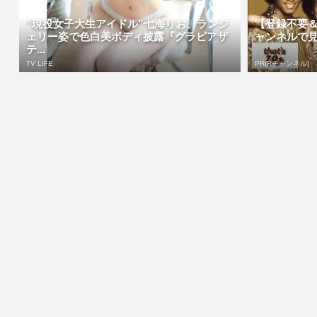
”現役女子大生アイドル”七海りお、ランジ
【登録不要＆
ェリー姿で色白美ボディ披露『グラビアザ
ャンネルで
テ...
TV LIFE
PR(Rチャンネル)