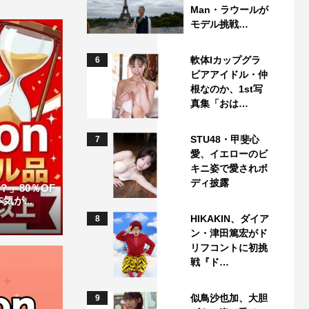
Man・ラウールが
モデル挑戦…
軟体Iカップグラ
6
ビアアイドル・仲
根なのか、1st写
真集「おは…
STU48・甲斐心
7
愛、イエローのビ
キニ姿で愛されボ
ディ披露
」80％OF
が...
HIKAKIN、ダイア
8
ン・津田篤宏がド
リフコントに初挑
戦『ド…
似鳥沙也加、大胆
9