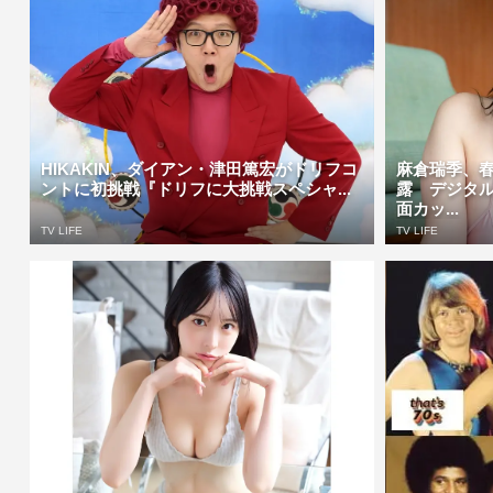
HIKAKIN、ダイアン・津田篤宏がドリフコ
麻倉瑞季、
ントに初挑戦『ドリフに大挑戦スペシャ...
露 デジタ
面カッ...
TV LIFE
TV LIFE