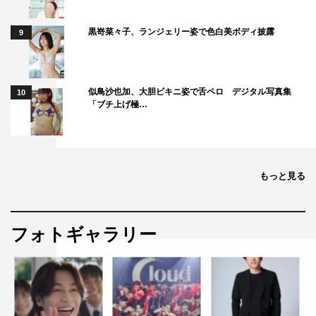
黒嵜菜々子、ランジェリー姿で色白美ボディ披露
9
似鳥沙也加、大胆ビキニ姿で舌ペロ デジタル写真集
10
「ブチ上げ極…
もっと見る
フォトギャラリー