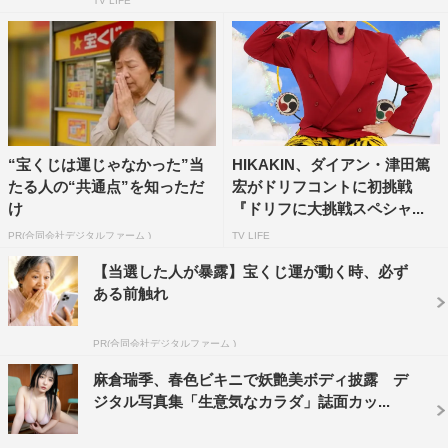
TV LIFE
“宝くじは運じゃなかった”当
HIKAKIN、ダイアン・津田篤
たる人の“共通点”を知っただ
宏がドリフコントに初挑戦
け
『ドリフに大挑戦スペシャ...
PR(合同会社デジタルファーム )
TV LIFE
【当選した人が暴露】宝くじ運が動く時、必ず
ある前触れ
PR(合同会社デジタルファーム )
麻倉瑞季、春色ビキニで妖艶美ボディ披露 デ
ジタル写真集「生意気なカラダ」誌面カッ...