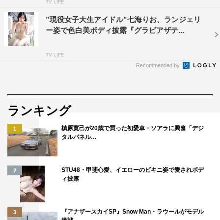
TV LIFE
”現役女子大生アイドル”七海りお、ランジェリ
ー姿で色白美ボディ披露『グラビアザテ...
TV LIFE
Recommended by
ランキング
槙原寛己が20歳で買った初愛車・ソアラに興奮「デジ
1
タルパネル…
STU48・甲斐心愛、イエローのビキニ姿で愛されボデ
2
ィ披露
『アナザースカイSP』Snow Man・ラウールがモデル
3