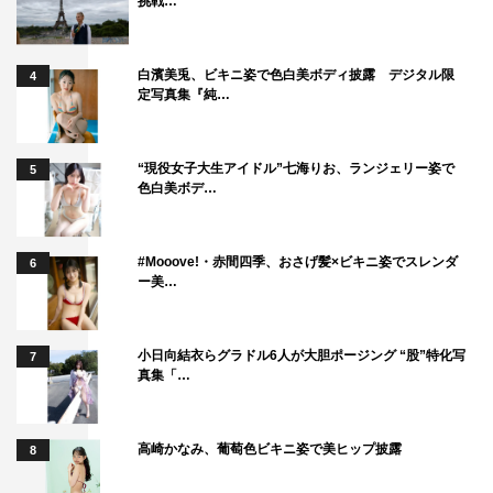
挑戦…
白濱美兎、ビキニ姿で色白美ボディ披露 デジタル限
4
定写真集『純…
“現役女子大生アイドル”七海りお、ランジェリー姿で
5
色白美ボデ…
#Mooove!・赤間四季、おさげ髪×ビキニ姿でスレンダ
6
ー美…
小日向結衣らグラドル6人が大胆ポージング “股”特化写
7
真集「…
高崎かなみ、葡萄色ビキニ姿で美ヒップ披露
8