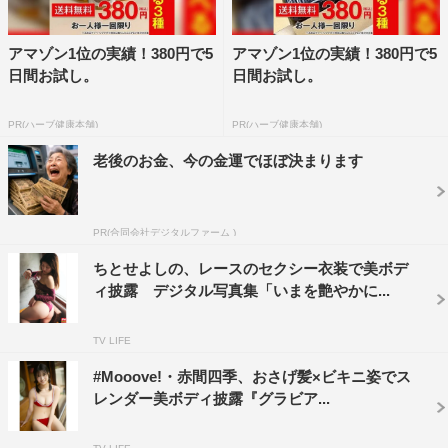
アマゾン1位の実績！380円で5
アマゾン1位の実績！380円で5
日間お試し。
日間お試し。
PR(ハーブ健康本舗)
PR(ハーブ健康本舗)
老後のお金、今の金運でほぼ決まります
PR(合同会社デジタルファーム )
ちとせよしの、レースのセクシー衣装で美ボデ
ィ披露 デジタル写真集「いまを艶やかに...
TV LIFE
#Mooove!・赤間四季、おさげ髪×ビキニ姿でス
レンダー美ボディ披露『グラビア...