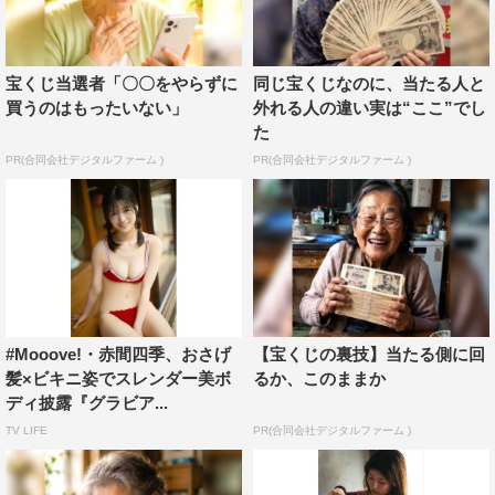
宝くじ当選者「〇〇をやらずに
同じ宝くじなのに、当たる人と
買うのはもったいない」
外れる人の違い実は“ここ”でし
た
PR(合同会社デジタルファーム )
PR(合同会社デジタルファーム )
#Mooove!・赤間四季、おさげ
【宝くじの裏技】当たる側に回
髪×ビキニ姿でスレンダー美ボ
るか、このままか
ディ披露『グラビア...
TV LIFE
PR(合同会社デジタルファーム )