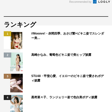
Recommended by
ランキング
#Mooove!・赤間四季、おさげ髪×ビキニ姿でスレンダ
1
ー美…
高崎かなみ、葡萄色ビキニ姿で美ヒップ披露
2
STU48・甲斐心愛、イエローのビキニ姿で愛されボデ
3
ィ披露
黒嵜菜々子、ランジェリー姿で色白美ボディ披露
4