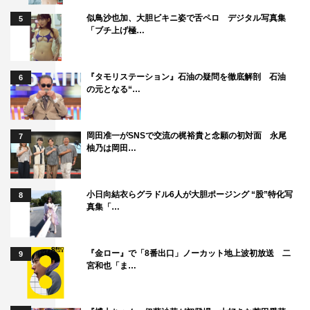
似鳥沙也加、大胆ビキニ姿で舌ペロ デジタル写真集
5
「ブチ上げ極…
『タモリステーション』石油の疑問を徹底解剖 石油
6
の元となる“…
岡田准一がSNSで交流の梶裕貴と念願の初対面 永尾
7
柚乃は岡田…
小日向結衣らグラドル6人が大胆ポージング “股”特化写
8
真集「…
『金ロー』で「8番出口」ノーカット地上波初放送 二
9
宮和也「ま…