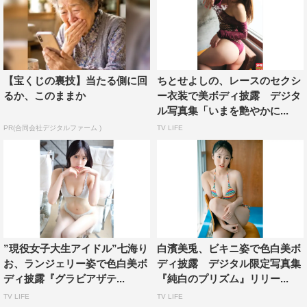
【宝くじの裏技】当たる側に回
ちとせよしの、レースのセクシ
るか、このままか
ー衣装で美ボディ披露 デジタ
ル写真集「いまを艶やかに...
PR(合同会社デジタルファーム )
TV LIFE
”現役女子大生アイドル”七海り
白濱美兎、ビキニ姿で色白美ボ
お、ランジェリー姿で色白美ボ
ディ披露 デジタル限定写真集
ディ披露『グラビアザテ...
『純白のプリズム』リリー...
TV LIFE
TV LIFE