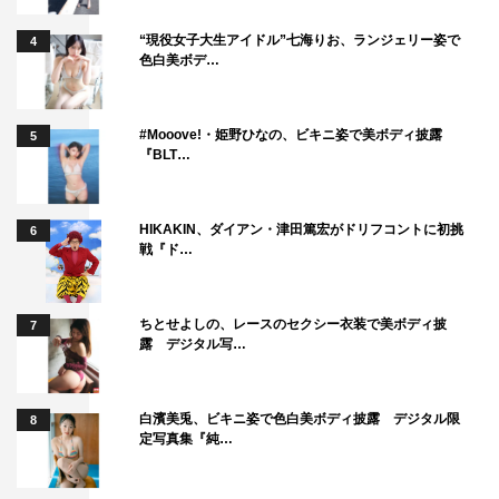
“現役女子大生アイドル”七海りお、ランジェリー姿で
4
色白美ボデ…
#Mooove!・姫野ひなの、ビキニ姿で美ボディ披露
5
『BLT…
HIKAKIN、ダイアン・津田篤宏がドリフコントに初挑
6
戦『ド…
ちとせよしの、レースのセクシー衣装で美ボディ披
7
露 デジタル写…
白濱美兎、ビキニ姿で色白美ボディ披露 デジタル限
8
定写真集『純…