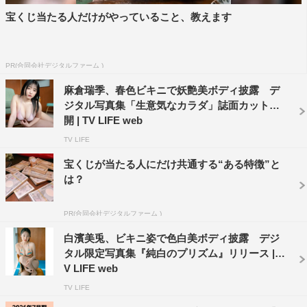
宝くじ当たる人だけがやっていること、教えます
PR(合同会社デジタルファーム )
麻倉瑞季、春色ビキニで妖艶美ボディ披露 デ
ジタル写真集「生意気なカラダ」誌面カット公
開 | TV LIFE web
TV LIFE
宝くじが当たる人にだけ共通する“ある特徴”と
は？
PR(合同会社デジタルファーム )
白濱美兎、ビキニ姿で色白美ボディ披露 デジ
タル限定写真集『純白のプリズム』リリース | T
V LIFE web
TV LIFE