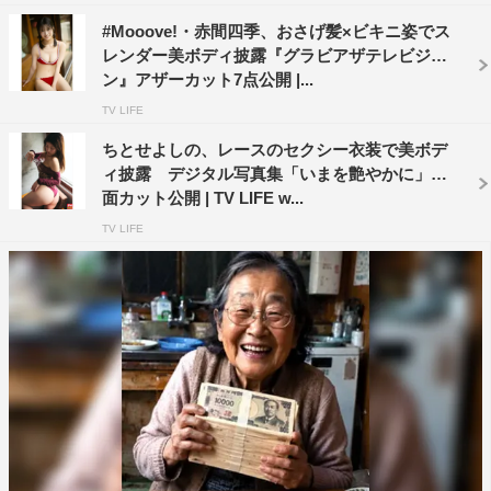
#Mooove!・赤間四季、おさげ髪×ビキニ姿でス
レンダー美ボディ披露『グラビアザテレビジョ
ン』アザーカット7点公開 |...
TV LIFE
ちとせよしの、レースのセクシー衣装で美ボデ
ィ披露 デジタル写真集「いまを艶やかに」誌
面カット公開 | TV LIFE w...
TV LIFE