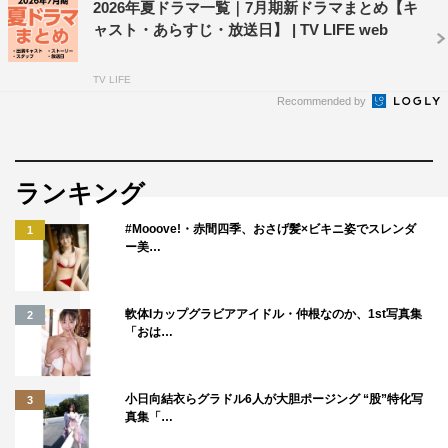
2026年夏ドラマ一覧｜7月期新ドラマまとめ【キ
ャスト・あらすじ・放送日】 | TV LIFE web
TV LIFE
Recommended by
ランキング
#Mooove!・赤間四季、おさげ髪×ビキニ姿でスレンダ
1
ー美…
軟体Iカップグラビアアイドル・仲根なのか、1st写真集
2
「おは…
小日向結衣らグラドル6人が大胆ポージング “股”特化写
3
真集「…