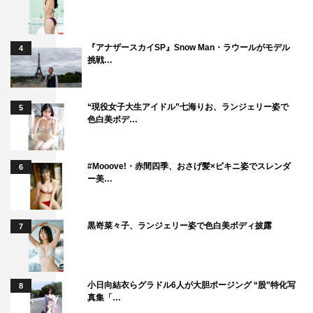
『アナザースカイSP』Snow Man・ラウールがモデル
4
挑戦…
“現役女子大生アイドル”七海りお、ランジェリー姿で
5
色白美ボデ…
#Mooove!・赤間四季、おさげ髪×ビキニ姿でスレンダ
6
ー美…
黒嵜菜々子、ランジェリー姿で色白美ボディ披露
7
小日向結衣らグラドル6人が大胆ポージング “股”特化写
8
真集「…