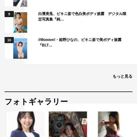
白濱美兎、ビキニ姿で色白美ボディ披露 デジタル限
9
定写真集『純…
#Mooove!・姫野ひなの、ビキニ姿で美ボディ披露
10
『BLT…
もっと見る
フォトギャラリー