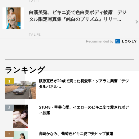
TV LIFE
白濱美兎、ビキニ姿で色白美ボディ披露 デジ
タル限定写真集『純白のプリズム』リリー...
TV LIFE
Recommended by
ランキング
槙原寛己が20歳で買った初愛車・ソアラに興奮「デジ
1
タルパネル…
STU48・甲斐心愛、イエローのビキニ姿で愛されボデ
2
ィ披露
高崎かなみ、葡萄色ビキニ姿で美ヒップ披露
3