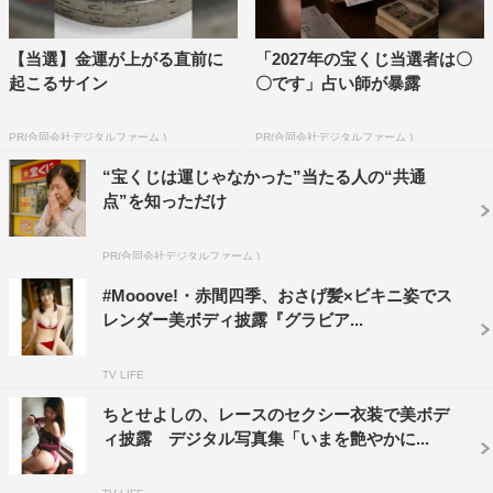
【当選】金運が上がる直前に
「2027年の宝くじ当選者は〇
起こるサイン
〇です」占い師が暴露
PR(合同会社デジタルファーム )
PR(合同会社デジタルファーム )
“宝くじは運じゃなかった”当たる人の“共通
点”を知っただけ
PR(合同会社デジタルファーム )
#Mooove!・赤間四季、おさげ髪×ビキニ姿でス
レンダー美ボディ披露『グラビア...
TV LIFE
ちとせよしの、レースのセクシー衣装で美ボデ
ィ披露 デジタル写真集「いまを艶やかに...