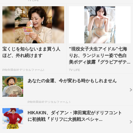
TV LIFE
宝くじを知らないまま買う人
”現役女子大生アイドル”七海
ほど、外れ続けます
りお、ランジェリー姿で色白
美ボディ披露『グラビアザテ...
PR(合同会社デジタルファーム)
TV LIFE
あなたの金運、今が変わる時かもしれません
PR(合同会社デジタルファーム )
HIKAKIN、ダイアン・津田篤宏がドリフコント
に初挑戦『ドリフに大挑戦スペシャ...