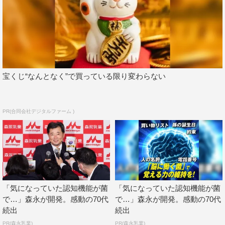
宝くじ“なんとなく”で買っている限り変わらない
PR(合同会社デジタルファーム )
「気になっていた認知機能が菌
「気になっていた認知機能が菌
で…」森永が開発。感動の70代
で…」森永が開発。感動の70代
続出
続出
PR(森永乳業)
PR(森永乳業)