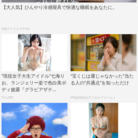
【大人気】ひんやり冷感寝具で快適な睡眠をあなたに。
PR(アイリスプラザ)
”現役女子大生アイドル”七海り
“宝くじは運じゃなかった”当た
お、ランジェリー姿で色白美ボ
る人の“共通点”を知っただけ
ディ披露『グラビアザテ...
TV LIFE
PR(合同会社デジタルファーム )