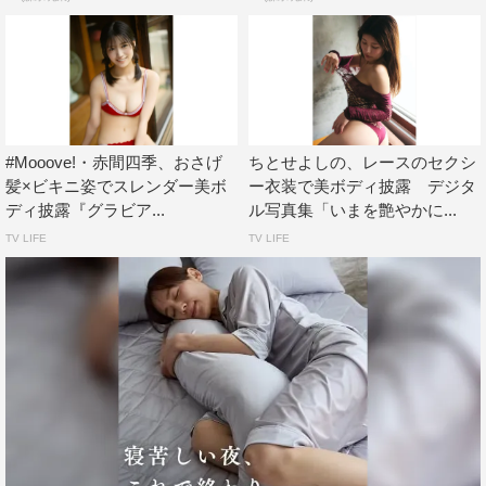
#Mooove!・赤間四季、おさげ
ちとせよしの、レースのセクシ
髪×ビキニ姿でスレンダー美ボ
ー衣装で美ボディ披露 デジタ
ディ披露『グラビア...
ル写真集「いまを艶やかに...
TV LIFE
TV LIFE