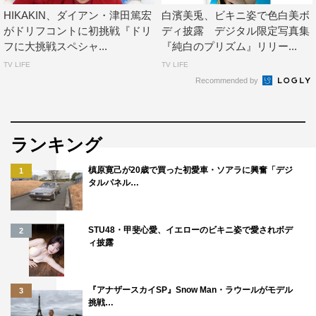
HIKAKIN、ダイアン・津田篤宏
白濱美兎、ビキニ姿で色白美ボ
がドリフコントに初挑戦『ドリ
ディ披露 デジタル限定写真集
フに大挑戦スペシャ...
『純白のプリズム』リリー...
TV LIFE
TV LIFE
Recommended by
ランキング
槙原寛己が20歳で買った初愛車・ソアラに興奮「デジ
1
タルパネル…
STU48・甲斐心愛、イエローのビキニ姿で愛されボデ
2
ィ披露
『アナザースカイSP』Snow Man・ラウールがモデル
3
挑戦…