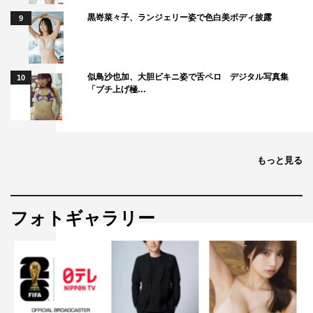
黒嵜菜々子、ランジェリー姿で色白美ボディ披露
9
似鳥沙也加、大胆ビキニ姿で舌ペロ デジタル写真集
10
「ブチ上げ極…
もっと見る
フォトギャラリー