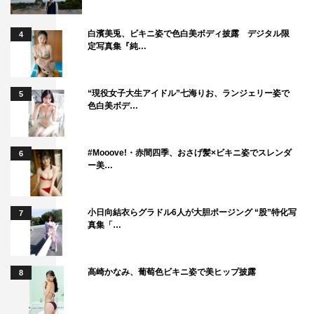
白濱美兎、ビキニ姿で色白美ボディ披露 デジタル限
4
定写真集『純…
“現役女子大生アイドル”七海りお、ランジェリー姿で
5
色白美ボデ…
#Mooove!・赤間四季、おさげ髪×ビキニ姿でスレンダ
6
ー美…
小日向結衣らグラドル6人が大胆ポージング “股”特化写
7
真集「…
高崎かなみ、葡萄色ビキニ姿で美ヒップ披露
8