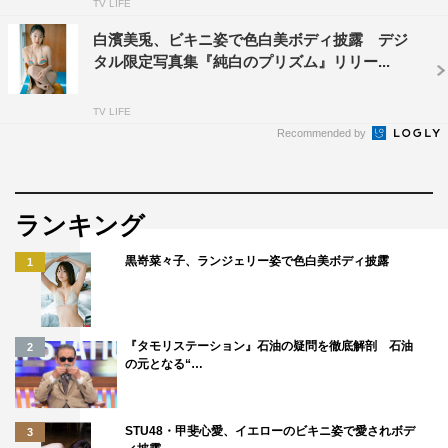
TV LIFE
白濱美兎、ビキニ姿で色白美ボディ披露 デジ
タル限定写真集『純白のプリズム』リリー...
TV LIFE
Recommended by
ランキング
黒嵜菜々子、ランジェリー姿で色白美ボディ披露
1
『タモリステーション』石油の疑問を徹底解剖 石油
2
の元となる“…
STU48・甲斐心愛、イエローのビキニ姿で愛されボデ
3