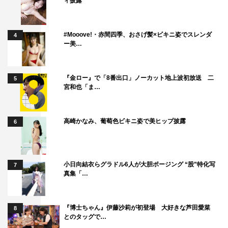
ィ披露
#Mooove!・赤間四季、おさげ髪×ビキニ姿でスレンダ
4
ー美…
『金ロー』で「8番出口」ノーカット地上波初放送 二
5
宮和也「ま…
高崎かなみ、葡萄色ビキニ姿で美ヒップ披露
6
小日向結衣らグラドル6人が大胆ポージング “股”特化写
7
真集「…
『博士ちゃん』伊藤沙莉が初登場 大好きな芦田愛菜
8
とのタッグで…