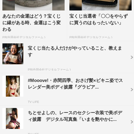
あなたの金運はどう？宝くじ
宝くじ当選者「〇〇をやらず
に縁がある時、金運はこう変
に買うのはもったいない」
わる
PR(合同会社デジタルファーム )
PR(合同会社デジタルファーム )
宝くじ当たる人だけがやっていること、教えま
す
PR(合同会社デジタルファーム )
#Mooove!・赤間四季、おさげ髪×ビキニ姿でス
レンダー美ボディ披露『グラビア...
TV LIFE
ちとせよしの、レースのセクシー衣装で美ボデ
ィ披露 デジタル写真集「いまを艶やかに...