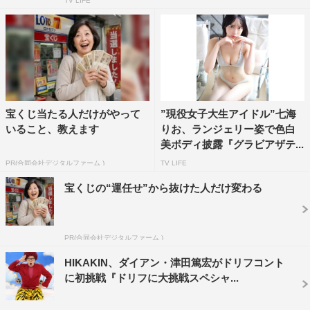
TV LIFE
宝くじ当たる人だけがやって
”現役女子大生アイドル”七海
いること、教えます
りお、ランジェリー姿で色白
美ボディ披露『グラビアザテ...
PR(合同会社デジタルファーム )
TV LIFE
宝くじの“運任せ”から抜けた人だけ変わる
PR(合同会社デジタルファーム )
HIKAKIN、ダイアン・津田篤宏がドリフコント
に初挑戦『ドリフに大挑戦スペシャ...