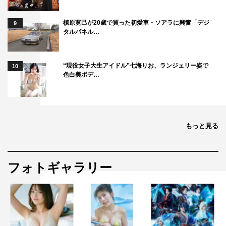
槙原寛己が20歳で買った初愛車・ソアラに興奮「デジ
9
タルパネル…
“現役女子大生アイドル”七海りお、ランジェリー姿で
10
色白美ボデ…
もっと見る
フォトギャラリー