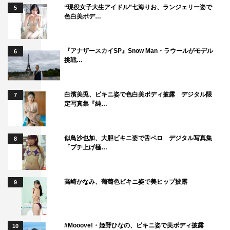
“現役女子大生アイドル”七海りお、ランジェリー姿で
5
色白美ボデ…
『アナザースカイSP』Snow Man・ラウールがモデル
6
挑戦…
白濱美兎、ビキニ姿で色白美ボディ披露 デジタル限
7
定写真集『純…
似鳥沙也加、大胆ビキニ姿で舌ペロ デジタル写真集
8
「ブチ上げ極…
高崎かなみ、葡萄色ビキニ姿で美ヒップ披露
9
#Mooove!・姫野ひなの、ビキニ姿で美ボディ披露
10