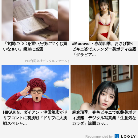
「玄関に〇〇を置いた後に宝くじ買
#Mooove!・赤間四季、おさげ髪×
いなさい」簡単に当選
ビキニ姿でスレンダー美ボディ披露
『グラビア...
PR(合同会社デジタルファーム )
HIKAKIN、ダイアン・津田篤宏がド
麻倉瑞季、春色ビキニで妖艶美ボデ
リフコントに初挑戦『ドリフに大挑
ィ披露 デジタル写真集「生意気な
戦スペシャ...
カラダ」誌面カッ...
Recommended by