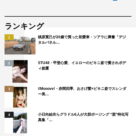
ランキング
槙原寛己が20歳で買った初愛車・ソアラに興奮「デジ
1
タルパネル…
STU48・甲斐心愛、イエローのビキニ姿で愛されボデ
2
ィ披露
#Mooove!・赤間四季、おさげ髪×ビキニ姿でスレンダ
3
ー美…
小日向結衣らグラドル6人が大胆ポージング “股”特化写
4
真集「…