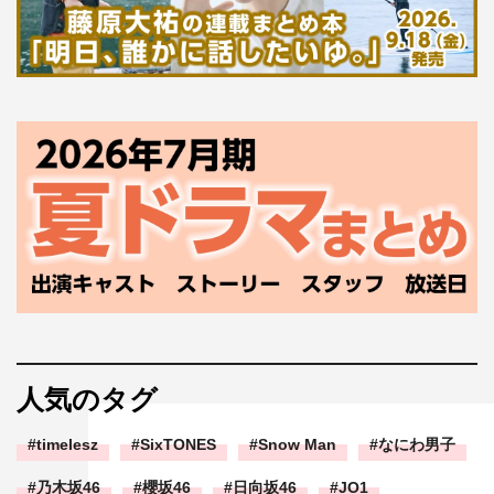
人気のタグ
timelesz
SixTONES
Snow Man
なにわ男子
乃木坂46
櫻坂46
日向坂46
JO1