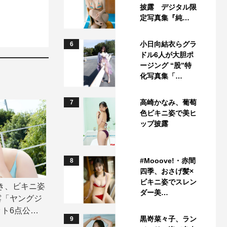
披露 デジタル限
定写真集『純…
小日向結衣らグラ
6
ドル6人が大胆ポ
ージング “股”特
化写真集「…
高崎かなみ、葡萄
7
色ビキニ姿で美ヒ
ップ披露
#Mooove!・赤間
8
四季、おさげ髪×
ビキニ姿でスレン
さき、ビキニ姿
ダー美…
露「ヤングジ
6点公開 |
黒嵜菜々子、ラン
9