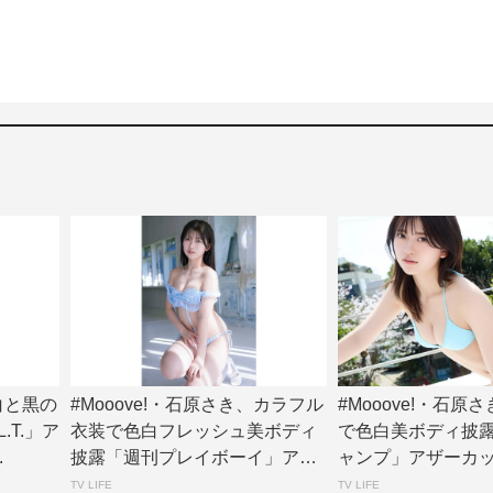
、白と黒の
#Mooove!・石原さき、カラフル
#Mooove!・石原
.T.」ア
衣装で色白フレッシュ美ボディ
で色白美ボディ披
.
披露「週刊プレイボーイ」アザ
ャンプ」アザーカット
ーカット...
T...
TV LIFE
TV LIFE