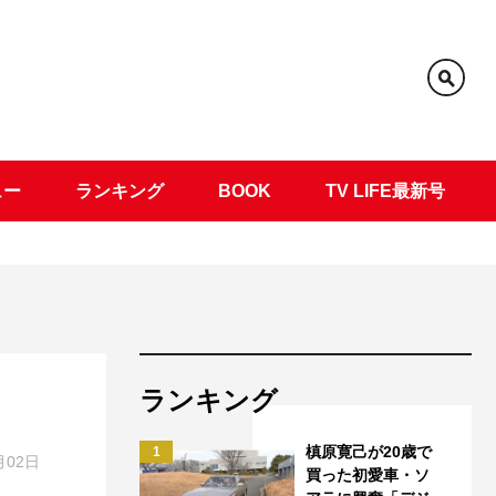
ュー
ランキング
BOOK
TV LIFE最新号
ランキング
槙原寛己が20歳で
1
月02日
買った初愛車・ソ