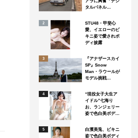
アラに興奮「デジ
タルパネル…
STU48・甲斐心
2
愛、イエローのビ
キニ姿で愛されボ
ディ披露
『アナザースカイ
3
SP』Snow
Man・ラウールが
モデル挑戦…
“現役女子大生ア
4
イドル”七海り
お、ランジェリー
姿で色白美ボデ…
白濱美兎、ビキニ
5
姿で色白美ボディ