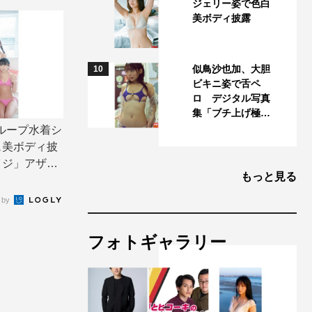
ジェリー姿で色白
美ボディ披露
似鳥沙也加、大胆
10
ビキニ姿で舌ペ
ロ デジタル写真
集「ブチ上げ極…
グループ水着シ
ュ美ボディ披
イジ」アザー
もっと見る
 by
フォトギャラリー