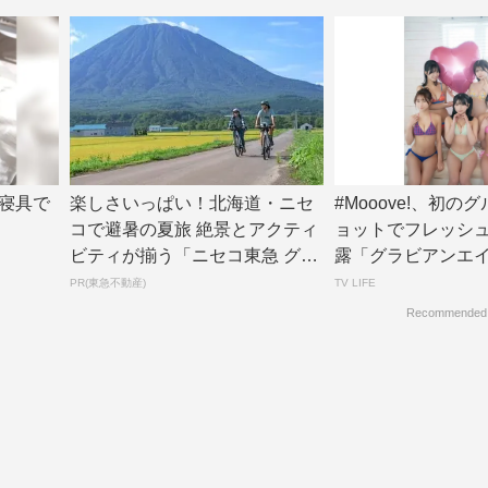
寝具で
楽しさいっぱい！北海道・ニセ
#Mooove!、初の
コで避暑の夏旅 絶景とアクティ
ョットでフレッシ
ビティが揃う「ニセコ東急 グラ
露「グラビアンエ
ン・ヒラフ」...
カット4...
PR(東急不動産)
TV LIFE
Recommended