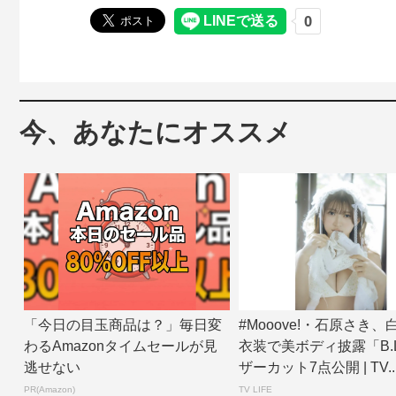
今、あなたにオススメ
「今日の目玉商品は？」毎日変
#Mooove!・石原さき
わるAmazonタイムセールが見
衣装で美ボディ披露「B.L
逃せない
ザーカット7点公開 | TV..
PR(Amazon)
TV LIFE