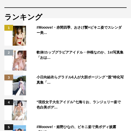
ランキング
#Mooove!・赤間四季、おさげ髪×ビキニ姿でスレンダ
1
ー美…
軟体Iカップグラビアアイドル・仲根なのか、1st写真集
2
「おは…
小日向結衣らグラドル6人が大胆ポージング “股”特化写
3
真集「…
“現役女子大生アイドル”七海りお、ランジェリー姿で
4
色白美ボデ…
#Mooove!・姫野ひなの、ビキニ姿で美ボディ披露
5