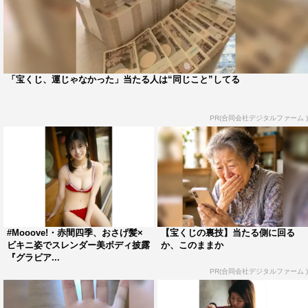
「宝くじ、運じゃなかった」当たる人は“同じこと”してる
PR(合同会社デジタルファーム )
#Mooove!・赤間四季、おさげ髪×
【宝くじの裏技】当たる側に回る
ビキニ姿でスレンダー美ボディ披露
か、このままか
『グラビア...
PR(合同会社デジタルファーム )