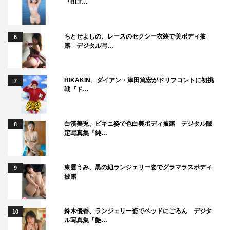
『BLT…
ちとせよしの、レースのセクシー衣装で美ボディ披
6
露 デジタル写…
HIKAKIN、ダイアン・津田篤宏がドリフコントに初挑
7
戦『ド…
白濱美兎、ビキニ姿で色白美ボディ披露 デジタル限
8
定写真集『純…
東雲うみ、黒の紐ランジェリー姿でグラマラスボディ
9
披露
鈴木優香、ランジェリー姿でベッドにごろん デジタ
10
ル写真集「艶…