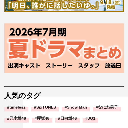
人気のタグ
timelesz
SixTONES
Snow Man
なにわ男子
乃木坂46
櫻坂46
日向坂46
JO1