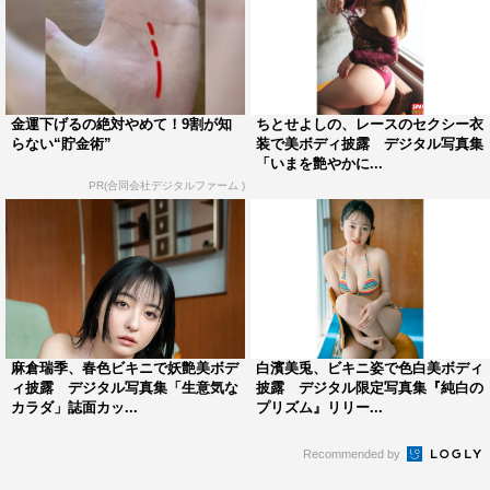
金運下げるの絶対やめて！9割が知
ちとせよしの、レースのセクシー衣
らない“貯金術”
装で美ボディ披露 デジタル写真集
「いまを艶やかに...
PR(合同会社デジタルファーム )
麻倉瑞季、春色ビキニで妖艶美ボデ
白濱美兎、ビキニ姿で色白美ボディ
ィ披露 デジタル写真集「生意気な
披露 デジタル限定写真集『純白の
カラダ」誌面カッ...
プリズム』リリー...
Recommended by